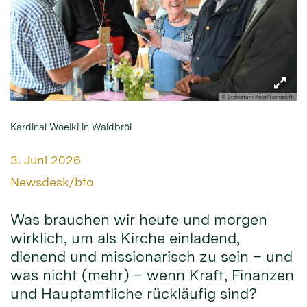
© Erzbistum Köln/Tomasetti
Kardinal Woelki in Waldbröl
Datum:
3. Juni 2026
Von:
Newsdesk/bto
Was brauchen wir heute und morgen
wirklich, um als Kirche einladend,
dienend und missionarisch zu sein – und
was nicht (mehr) – wenn Kraft, Finanzen
und Hauptamtliche rückläufig sind?