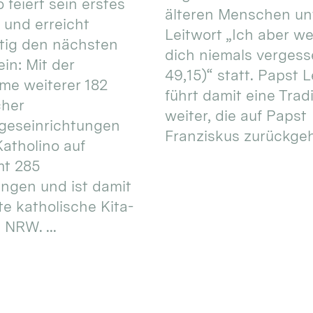
 feiert sein erstes
älteren Menschen un
 und erreicht
Leitwort „Ich aber w
itig den nächsten
dich niemals vergess
in: Mit der
49,15)“ statt. Papst L
e weiterer 182
führt damit eine Trad
cher
weiter, die auf Papst
geseinrichtungen
Franziskus zurückgeht.
atholino auf
mt 285
ungen und ist damit
te katholische Kita-
 NRW. ...