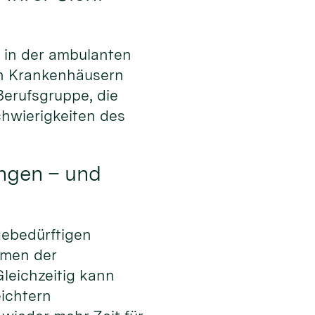
e in der ambulanten
 in Krankenhäusern
 Berufsgruppe, die
hwierigkeiten des
ungen – und
gebedürftigen
ahmen der
leichzeitig kann
eichtern