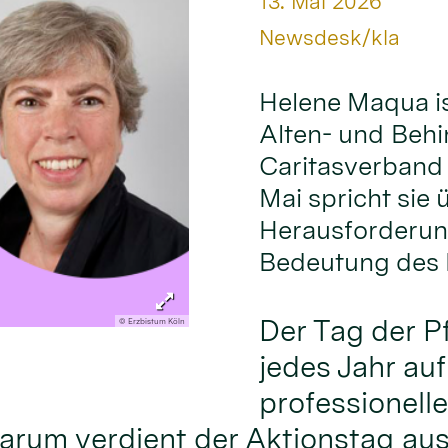
Datum:
13. Mai 2026
Von:
Newsdesk/kla
Helene Maqua is
Alten- und Behi
Caritasverband 
Mai spricht sie
Herausforderung
Bedeutung des 
Der Tag der P
© Erzbistum Köln
jedes Jahr au
professionelle
rum verdient der Aktionstag aus 