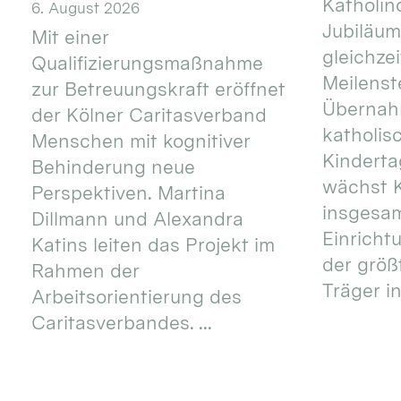
Katholino
6. August 2026
Jubiläum
Mit einer
gleichze
Qualifizierungsmaßnahme
Meilenste
zur Betreuungskraft eröffnet
Übernahm
der Kölner Caritasverband
katholis
Menschen mit kognitiver
Kinderta
Behinderung neue
wächst K
Perspektiven. Martina
insgesa
Dillmann und Alexandra
Einricht
Katins leiten das Projekt im
der größ
Rahmen der
Träger in
Arbeitsorientierung des
Caritasverbandes. ...