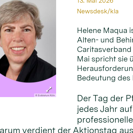
Datum:
13. Mai 2026
Von:
Newsdesk/kla
Helene Maqua is
Alten- und Behi
Caritasverband 
Mai spricht sie
Herausforderung
Bedeutung des 
Der Tag der P
© Erzbistum Köln
jedes Jahr au
professionelle
rum verdient der Aktionstag aus 