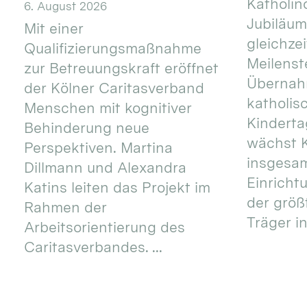
Katholino
6. August 2026
Jubiläum
Mit einer
gleichze
Qualifizierungsmaßnahme
Meilenste
zur Betreuungskraft eröffnet
Übernahm
der Kölner Caritasverband
katholis
Menschen mit kognitiver
Kinderta
Behinderung neue
wächst K
Perspektiven. Martina
insgesa
Dillmann und Alexandra
Einricht
Katins leiten das Projekt im
der größ
Rahmen der
Träger in
Arbeitsorientierung des
Caritasverbandes. ...