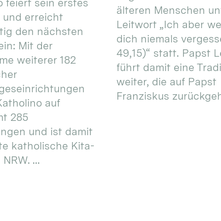
 feiert sein erstes
älteren Menschen un
 und erreicht
Leitwort „Ich aber w
itig den nächsten
dich niemals vergess
in: Mit der
49,15)“ statt. Papst L
e weiterer 182
führt damit eine Trad
cher
weiter, die auf Papst
geseinrichtungen
Franziskus zurückgeht.
atholino auf
mt 285
ungen und ist damit
te katholische Kita-
 NRW. ...