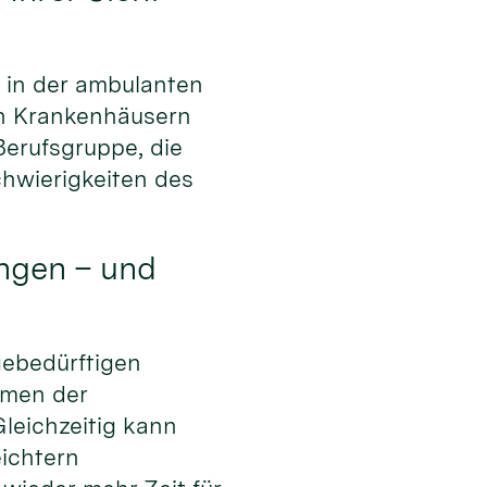
e in der ambulanten
 in Krankenhäusern
 Berufsgruppe, die
hwierigkeiten des
ungen – und
gebedürftigen
ahmen der
leichzeitig kann
eichtern