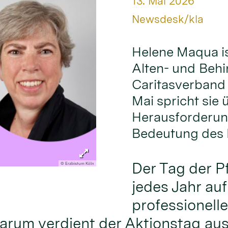
Datum:
13. Mai 2026
Von:
Newsdesk/kla
Helene Maqua is
Alten- und Behi
Caritasverband 
Mai spricht sie
Herausforderung
Bedeutung des 
Der Tag der P
© Erzbistum Köln
jedes Jahr au
professionelle
rum verdient der Aktionstag aus 