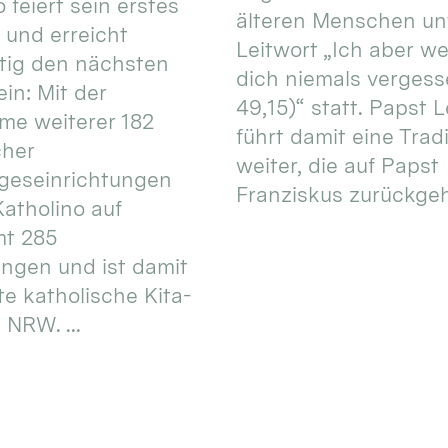
 feiert sein erstes
älteren Menschen un
 und erreicht
Leitwort „Ich aber w
itig den nächsten
dich niemals vergess
in: Mit der
49,15)“ statt. Papst L
e weiterer 182
führt damit eine Trad
cher
weiter, die auf Papst
geseinrichtungen
Franziskus zurückgeht.
atholino auf
mt 285
ungen und ist damit
te katholische Kita-
 NRW. ...