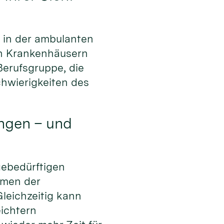
e in der ambulanten
 in Krankenhäusern
 Berufsgruppe, die
hwierigkeiten des
ungen – und
gebedürftigen
ahmen der
leichzeitig kann
eichtern