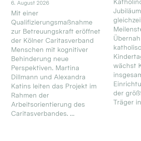
Katholino
6. August 2026
Jubiläum
Mit einer
gleichze
Qualifizierungsmaßnahme
Meilenste
zur Betreuungskraft eröffnet
Übernahm
der Kölner Caritasverband
katholis
Menschen mit kognitiver
Kinderta
Behinderung neue
wächst K
Perspektiven. Martina
insgesa
Dillmann und Alexandra
Einricht
Katins leiten das Projekt im
der größ
Rahmen der
Träger in
Arbeitsorientierung des
Caritasverbandes. ...