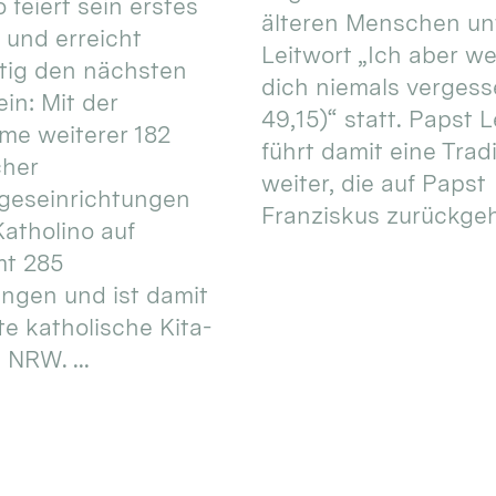
 feiert sein erstes
älteren Menschen un
 und erreicht
Leitwort „Ich aber w
itig den nächsten
dich niemals vergess
in: Mit der
49,15)“ statt. Papst L
e weiterer 182
führt damit eine Trad
cher
weiter, die auf Papst
geseinrichtungen
Franziskus zurückgeht.
atholino auf
mt 285
ungen und ist damit
te katholische Kita-
 NRW. ...