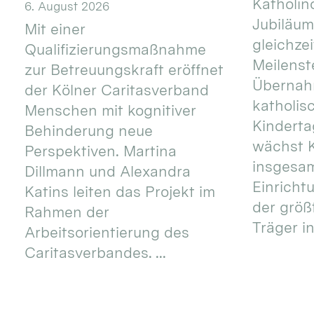
Katholino
6. August 2026
Jubiläum
Mit einer
gleichze
Qualifizierungsmaßnahme
Meilenste
zur Betreuungskraft eröffnet
Übernahm
der Kölner Caritasverband
katholis
Menschen mit kognitiver
Kinderta
Behinderung neue
wächst K
Perspektiven. Martina
insgesa
Dillmann und Alexandra
Einricht
Katins leiten das Projekt im
der größ
Rahmen der
Träger in
Arbeitsorientierung des
Caritasverbandes. ...