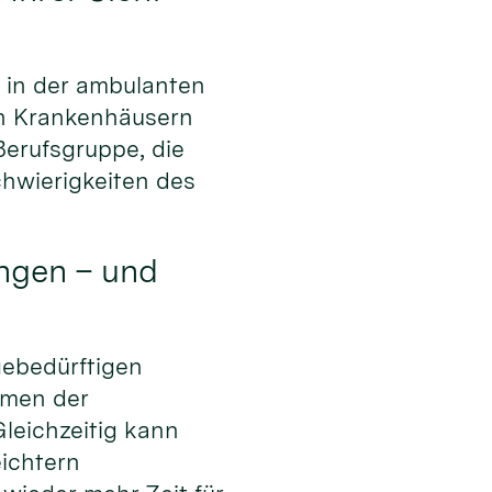
e in der ambulanten
 in Krankenhäusern
 Berufsgruppe, die
hwierigkeiten des
ungen – und
gebedürftigen
ahmen der
leichzeitig kann
eichtern