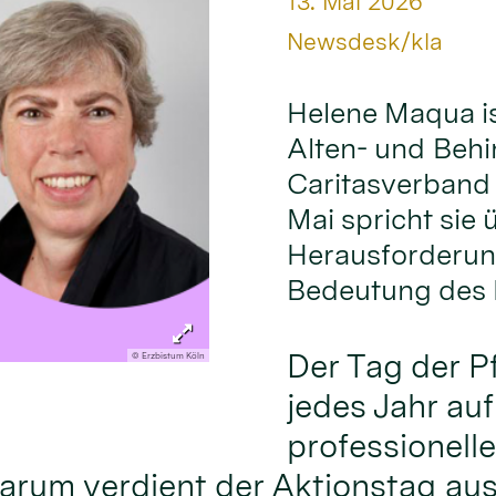
Datum:
13. Mai 2026
Von:
Newsdesk/kla
Helene Maqua is
Alten- und Behi
Caritasverband 
Mai spricht sie
Herausforderung
Bedeutung des 
Der Tag der P
© Erzbistum Köln
jedes Jahr au
professionelle
rum verdient der Aktionstag aus 