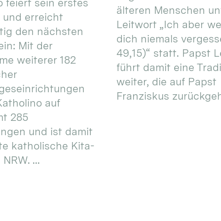
 feiert sein erstes
älteren Menschen un
 und erreicht
Leitwort „Ich aber w
itig den nächsten
dich niemals vergess
in: Mit der
49,15)“ statt. Papst L
e weiterer 182
führt damit eine Trad
cher
weiter, die auf Papst
geseinrichtungen
Franziskus zurückgeht.
atholino auf
mt 285
ungen und ist damit
te katholische Kita-
 NRW. ...