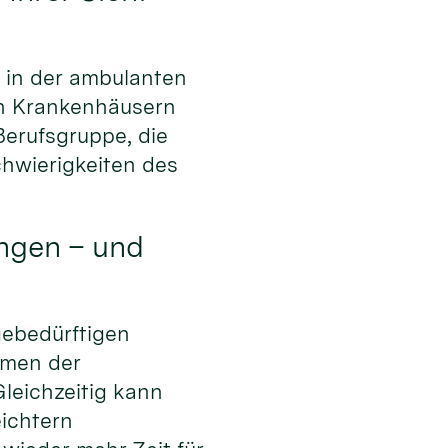
e in der ambulanten
 in Krankenhäusern
 Berufsgruppe, die
hwierigkeiten des
ungen – und
gebedürftigen
ahmen der
leichzeitig kann
eichtern