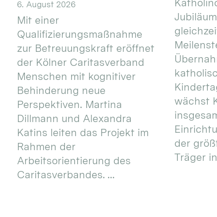
Katholino
6. August 2026
Jubiläum
Mit einer
gleichze
Qualifizierungsmaßnahme
Meilenste
zur Betreuungskraft eröffnet
Übernahm
der Kölner Caritasverband
katholis
Menschen mit kognitiver
Kinderta
Behinderung neue
wächst K
Perspektiven. Martina
insgesa
Dillmann und Alexandra
Einricht
Katins leiten das Projekt im
der größ
Rahmen der
Träger in
Arbeitsorientierung des
Caritasverbandes. ...