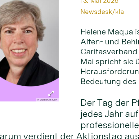
Datum:
13. Mai 2026
Von:
Newsdesk/kla
Helene Maqua is
Alten- und Behi
Caritasverband 
Mai spricht sie
Herausforderung
Bedeutung des 
Der Tag der P
© Erzbistum Köln
jedes Jahr au
professionelle
rum verdient der Aktionstag aus 