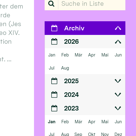
Suche in Liste
ter dem
erde
en (Jes
Archiv
eo XIV.
ition
2026
Jan
Feb
Mär
Apr
Mai
Jun
 ...
Jul
Aug
2025
2024
2023
Jan
Feb
Mär
Apr
Mai
Jun
Jul
Aug
Sep
Okt
Nov
Dez