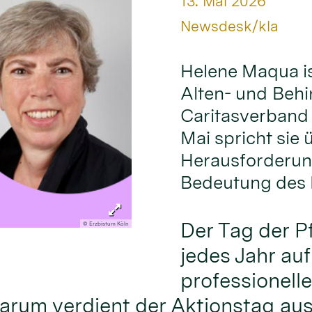
Datum:
13. Mai 2026
Von:
Newsdesk/kla
Helene Maqua is
Alten- und Behi
Caritasverband 
Mai spricht sie
Herausforderung
Bedeutung des 
Der Tag der P
© Erzbistum Köln
jedes Jahr au
professionelle
rum verdient der Aktionstag aus 