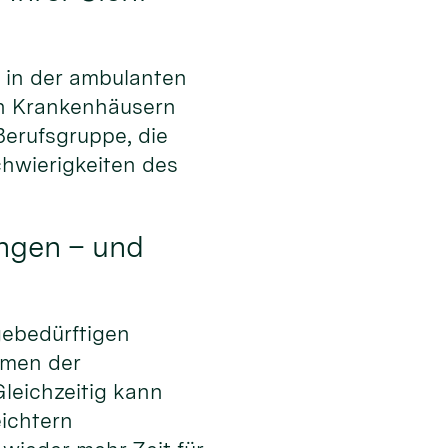
e in der ambulanten
 in Krankenhäusern
 Berufsgruppe, die
hwierigkeiten des
ungen – und
gebedürftigen
ahmen der
leichzeitig kann
eichtern