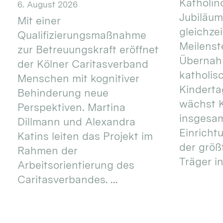
Katholino
6. August 2026
Jubiläum
Mit einer
gleichze
Qualifizierungsmaßnahme
Meilenste
zur Betreuungskraft eröffnet
Übernahm
der Kölner Caritasverband
katholis
Menschen mit kognitiver
Kinderta
Behinderung neue
wächst K
Perspektiven. Martina
insgesa
Dillmann und Alexandra
Einricht
Katins leiten das Projekt im
der größ
Rahmen der
Träger in
Arbeitsorientierung des
Caritasverbandes. ...