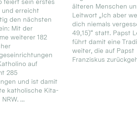
 feiert sein erstes
älteren Menschen un
 und erreicht
Leitwort „Ich aber w
itig den nächsten
dich niemals vergess
in: Mit der
49,15)“ statt. Papst L
e weiterer 182
führt damit eine Trad
cher
weiter, die auf Papst
geseinrichtungen
Franziskus zurückgeht.
atholino auf
mt 285
ungen und ist damit
te katholische Kita-
 NRW. ...