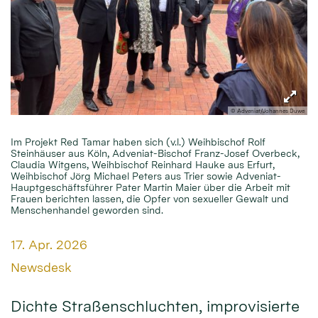
© Adveniat/Johannes Duwe
Im Projekt Red Tamar haben sich (v.l.) Weihbischof Rolf
Steinhäuser aus Köln, Adveniat-Bischof Franz-Josef Overbeck,
Claudia Witgens, Weihbischof Reinhard Hauke aus Erfurt,
Weihbischof Jörg Michael Peters aus Trier sowie Adveniat-
Hauptgeschäftsführer Pater Martin Maier über die Arbeit mit
Frauen berichten lassen, die Opfer von sexueller Gewalt und
Menschenhandel geworden sind.
Datum:
17. Apr. 2026
Von:
Newsdesk
Dichte Straßenschluchten, improvisierte