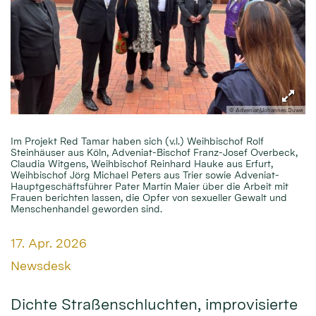
© Adveniat/Johannes Duwe
Im Projekt Red Tamar haben sich (v.l.) Weihbischof Rolf
Steinhäuser aus Köln, Adveniat-Bischof Franz-Josef Overbeck,
Claudia Witgens, Weihbischof Reinhard Hauke aus Erfurt,
Weihbischof Jörg Michael Peters aus Trier sowie Adveniat-
Hauptgeschäftsführer Pater Martin Maier über die Arbeit mit
Frauen berichten lassen, die Opfer von sexueller Gewalt und
Menschenhandel geworden sind.
Datum:
17. Apr. 2026
Von:
Newsdesk
Dichte Straßenschluchten, improvisierte