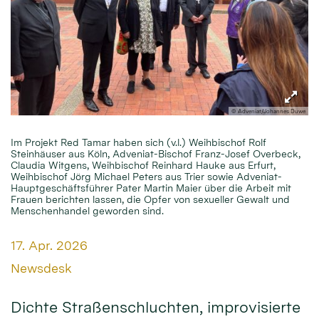
© Adveniat/Johannes Duwe
Im Projekt Red Tamar haben sich (v.l.) Weihbischof Rolf
Steinhäuser aus Köln, Adveniat-Bischof Franz-Josef Overbeck,
Claudia Witgens, Weihbischof Reinhard Hauke aus Erfurt,
Weihbischof Jörg Michael Peters aus Trier sowie Adveniat-
Hauptgeschäftsführer Pater Martin Maier über die Arbeit mit
Frauen berichten lassen, die Opfer von sexueller Gewalt und
Menschenhandel geworden sind.
Datum:
17. Apr. 2026
Von:
Newsdesk
Dichte Straßenschluchten, improvisierte