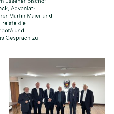
m Essener Bischof
eck, Adveniat-
rer Martin Maier und
 reiste die
ogotá und
ns Gespräch zu