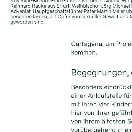
Adveniat-Bischof Franz-Josef Overbeck, Claudia Wit
Reinhard Hauke aus Erfurt, Weihbischof Jörg Michael P
Adveniat-Hauptgeschäftsführer Pater Martin Maier übe
berichten lassen, die Opfer von sexueller Gewalt un
geworden sind.
Cartagena, um Proje
kommen.
Begegnungen, d
Besonders eindrückli
einer Anlaufstelle fü
mit ihren vier Kinder
hier von ihrer gefäh
von ihrem ältesten S
vorübergehend in ein