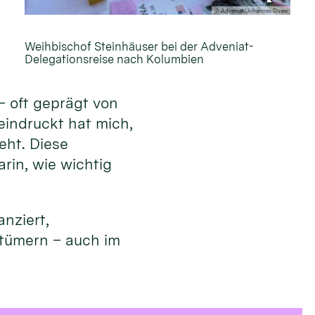
© Adveniat/Johannes Duwe
Weihbischof Steinhäuser bei der Adveniat-
Delegationsreise nach Kolumbien
– oft geprägt von
eindruckt hat mich,
eht. Diese
rin, wie wichtig
nziert,
stümern – auch im