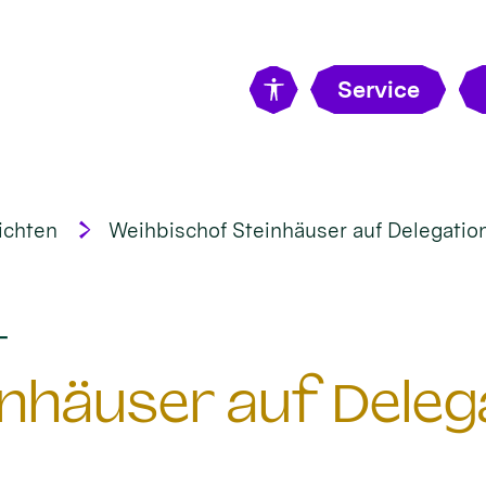
Service
ichten
Weihbischof Steinhäuser auf Delegatio
:
t
nhäuser auf Delega