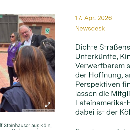
Datum:
17. Apr. 2026
Von:
Newsdesk
Dichte Straßens
Unterkünfte, Ki
Verwertbarem s
der Hoffnung, 
Perspektiven fi
lassen die Mitgl
Lateinamerika-H
dabei ist der Kö
© Adveniat/Johannes Duwe
lf Steinhäuser aus Köln,