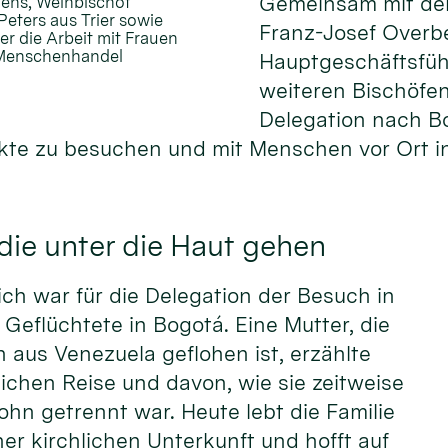
Gemeinsam mit de
gens, Weihbischof
eters aus Trier sowie
Franz-Josef Overb
r die Arbeit mit Frauen
d Menschenhandel
Hauptgeschäftsfüh
weiteren Bischöfen
Delegation nach B
kte zu besuchen und mit Menschen vor Ort i
ie unter die Haut gehen
ch war für die Delegation der Besuch in
r Geflüchtete in Bogotá. Eine Mutter, die
n aus Venezuela geflohen ist, erzählte
rlichen Reise und davon, wie sie zeitweise
ohn getrennt war. Heute lebt die Familie
er kirchlichen Unterkunft und hofft auf