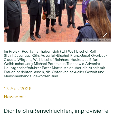
© Adveniat/Johannes Duwe
Im Projekt Red Tamar haben sich (v.l.) Weihbischof Rolf
Steinhäuser aus Köln, Adveniat-Bischof Franz-Josef Overbeck,
Claudia Witgens, Weihbischof Reinhard Hauke aus Erfurt,
Weihbischof Jörg Michael Peters aus Trier sowie Adveniat-
Hauptgeschäftsführer Pater Martin Maier über die Arbeit mit
Frauen berichten lassen, die Opfer von sexueller Gewalt und
Menschenhandel geworden sind.
Datum:
17. Apr. 2026
Von:
Newsdesk
Dichte Straßenschluchten, improvisierte