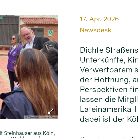
Datum:
17. Apr. 2026
Von:
Newsdesk
Dichte Straßens
Unterkünfte, Ki
Verwertbarem s
der Hoffnung, 
Perspektiven fi
lassen die Mitgl
Lateinamerika-H
dabei ist der Kö
© Adveniat/Johannes Duwe
lf Steinhäuser aus Köln,