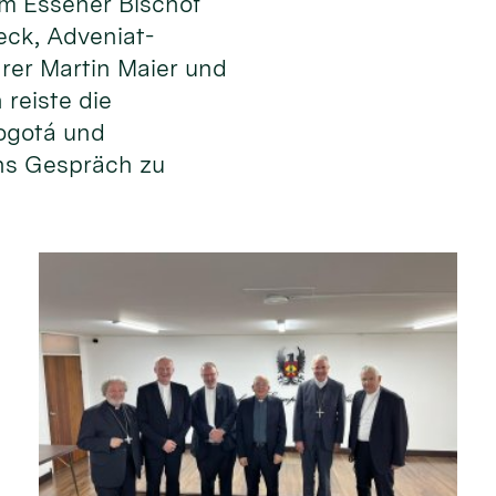
m Essener Bischof
eck, Adveniat-
rer Martin Maier und
 reiste die
ogotá und
ns Gespräch zu