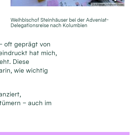
© Adveniat/Johannes Duwe
Weihbischof Steinhäuser bei der Adveniat-
Delegationsreise nach Kolumbien
– oft geprägt von
eindruckt hat mich,
eht. Diese
rin, wie wichtig
nziert,
stümern – auch im