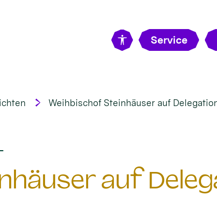
Service
ichten
Weihbischof Steinhäuser auf Delegatio
:
t
nhäuser auf Delega