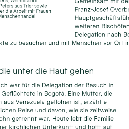
Gemeinsam mit de
gens, Weihbischof
eters aus Trier sowie
Franz-Josef Overb
r die Arbeit mit Frauen
d Menschenhandel
Hauptgeschäftsfüh
weiteren Bischöfen
Delegation nach B
kte zu besuchen und mit Menschen vor Ort i
ie unter die Haut gehen
ch war für die Delegation der Besuch in
r Geflüchtete in Bogotá. Eine Mutter, die
n aus Venezuela geflohen ist, erzählte
rlichen Reise und davon, wie sie zeitweise
ohn getrennt war. Heute lebt die Familie
er kirchlichen Unterkunft und hofft auf