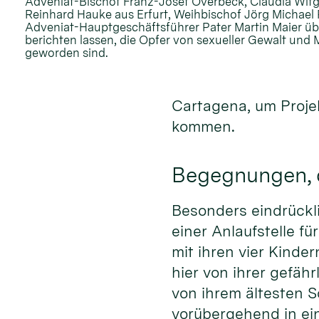
Adveniat-Bischof Franz-Josef Overbeck, Claudia Wit
Reinhard Hauke aus Erfurt, Weihbischof Jörg Michael P
Adveniat-Hauptgeschäftsführer Pater Martin Maier übe
berichten lassen, die Opfer von sexueller Gewalt un
geworden sind.
Cartagena, um Proje
kommen.
Begegnungen, d
Besonders eindrückli
einer Anlaufstelle fü
mit ihren vier Kinder
hier von ihrer gefäh
von ihrem ältesten S
vorübergehend in ein