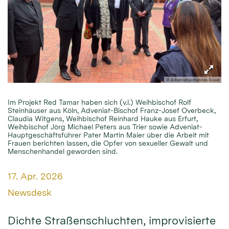
© Adveniat/Johannes Duwe
Im Projekt Red Tamar haben sich (v.l.) Weihbischof Rolf
Steinhäuser aus Köln, Adveniat-Bischof Franz-Josef Overbeck,
Claudia Witgens, Weihbischof Reinhard Hauke aus Erfurt,
Weihbischof Jörg Michael Peters aus Trier sowie Adveniat-
Hauptgeschäftsführer Pater Martin Maier über die Arbeit mit
Frauen berichten lassen, die Opfer von sexueller Gewalt und
Menschenhandel geworden sind.
Datum:
17. Apr. 2026
Von:
Newsdesk
Dichte Straßenschluchten, improvisierte