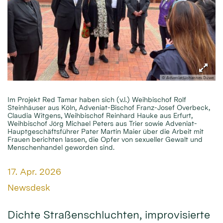
© Adveniat/Johannes Duwe
Im Projekt Red Tamar haben sich (v.l.) Weihbischof Rolf
Steinhäuser aus Köln, Adveniat-Bischof Franz-Josef Overbeck,
Claudia Witgens, Weihbischof Reinhard Hauke aus Erfurt,
Weihbischof Jörg Michael Peters aus Trier sowie Adveniat-
Hauptgeschäftsführer Pater Martin Maier über die Arbeit mit
Frauen berichten lassen, die Opfer von sexueller Gewalt und
Menschenhandel geworden sind.
Datum:
17. Apr. 2026
Von:
Newsdesk
Dichte Straßenschluchten, improvisierte