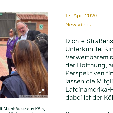
Datum:
17. Apr. 2026
Von:
Newsdesk
Dichte Straßens
Unterkünfte, Ki
Verwertbarem s
der Hoffnung, 
Perspektiven fi
lassen die Mitgl
Lateinamerika-H
dabei ist der Kö
© Adveniat/Johannes Duwe
lf Steinhäuser aus Köln,