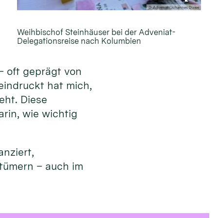
© Adveniat/Johannes Duwe
Weihbischof Steinhäuser bei der Adveniat-
Delegationsreise nach Kolumbien
– oft geprägt von
eindruckt hat mich,
eht. Diese
rin, wie wichtig
nziert,
stümern – auch im