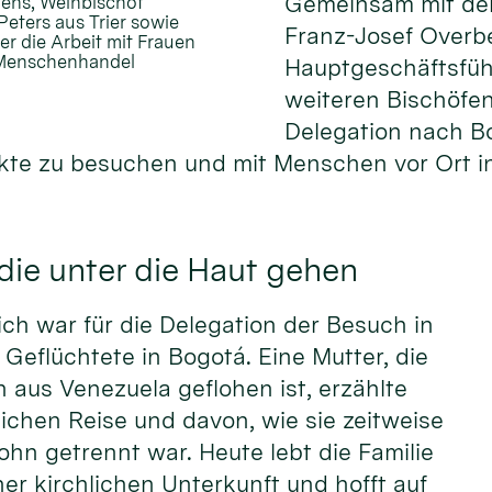
Gemeinsam mit de
gens, Weihbischof
eters aus Trier sowie
Franz-Josef Overb
r die Arbeit mit Frauen
d Menschenhandel
Hauptgeschäftsfüh
weiteren Bischöfen
Delegation nach B
kte zu besuchen und mit Menschen vor Ort i
ie unter die Haut gehen
ch war für die Delegation der Besuch in
r Geflüchtete in Bogotá. Eine Mutter, die
n aus Venezuela geflohen ist, erzählte
rlichen Reise und davon, wie sie zeitweise
ohn getrennt war. Heute lebt die Familie
er kirchlichen Unterkunft und hofft auf