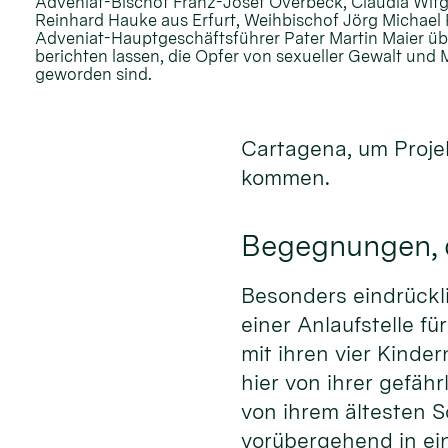
Adveniat-Bischof Franz-Josef Overbeck, Claudia Wit
Reinhard Hauke aus Erfurt, Weihbischof Jörg Michael P
Adveniat-Hauptgeschäftsführer Pater Martin Maier übe
berichten lassen, die Opfer von sexueller Gewalt un
geworden sind.
Cartagena, um Proje
kommen.
Begegnungen, d
Besonders eindrückli
einer Anlaufstelle fü
mit ihren vier Kinder
hier von ihrer gefäh
von ihrem ältesten S
vorübergehend in ein