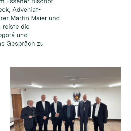
m Essener Bischof
eck, Adveniat-
rer Martin Maier und
 reiste die
ogotá und
ns Gespräch zu