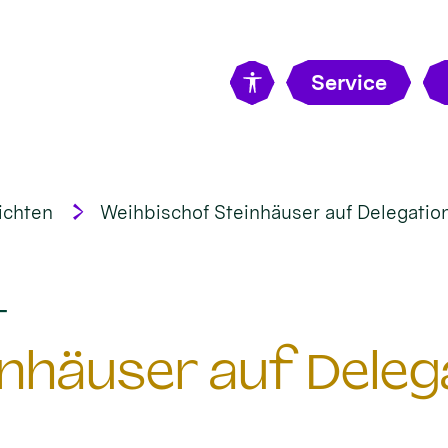
Service
ichten
Weihbischof Steinhäuser auf Delegatio
:
t
nhäuser auf Delega