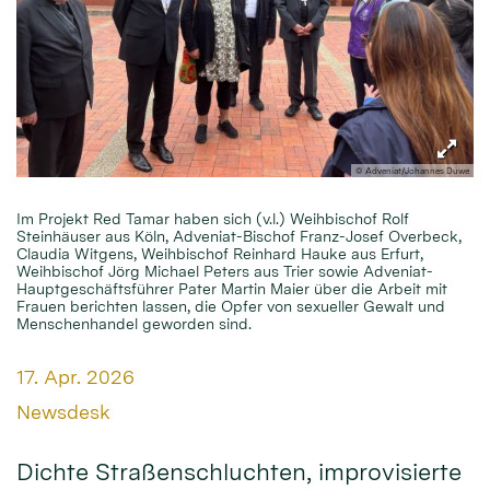
© Adveniat/Johannes Duwe
Im Projekt Red Tamar haben sich (v.l.) Weihbischof Rolf
Steinhäuser aus Köln, Adveniat-Bischof Franz-Josef Overbeck,
Claudia Witgens, Weihbischof Reinhard Hauke aus Erfurt,
Weihbischof Jörg Michael Peters aus Trier sowie Adveniat-
Hauptgeschäftsführer Pater Martin Maier über die Arbeit mit
Frauen berichten lassen, die Opfer von sexueller Gewalt und
Menschenhandel geworden sind.
Datum:
17. Apr. 2026
Von:
Newsdesk
Dichte Straßenschluchten, improvisierte