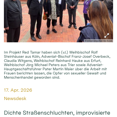
© Adveniat/Johannes Duwe
Im Projekt Red Tamar haben sich (v.l.) Weihbischof Rolf
Steinhäuser aus Köln, Adveniat-Bischof Franz-Josef Overbeck,
Claudia Witgens, Weihbischof Reinhard Hauke aus Erfurt,
Weihbischof Jörg Michael Peters aus Trier sowie Adveniat-
Hauptgeschäftsführer Pater Martin Maier über die Arbeit mit
Frauen berichten lassen, die Opfer von sexueller Gewalt und
Menschenhandel geworden sind.
Datum:
17. Apr. 2026
Von:
Newsdesk
Dichte Straßenschluchten, improvisierte