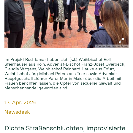
© Adveniat/Johannes Duwe
Im Projekt Red Tamar haben sich (v.l.) Weihbischof Rolf
Steinhäuser aus Köln, Adveniat-Bischof Franz-Josef Overbeck,
Claudia Witgens, Weihbischof Reinhard Hauke aus Erfurt,
Weihbischof Jörg Michael Peters aus Trier sowie Adveniat-
Hauptgeschäftsführer Pater Martin Maier über die Arbeit mit
Frauen berichten lassen, die Opfer von sexueller Gewalt und
Menschenhandel geworden sind.
Datum:
17. Apr. 2026
Von:
Newsdesk
Dichte Straßenschluchten, improvisierte