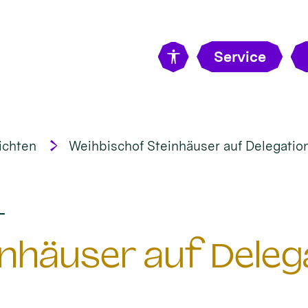
Service
ichten
Weihbischof Steinhäuser auf Delegatio
:
t
nhäuser auf Delega