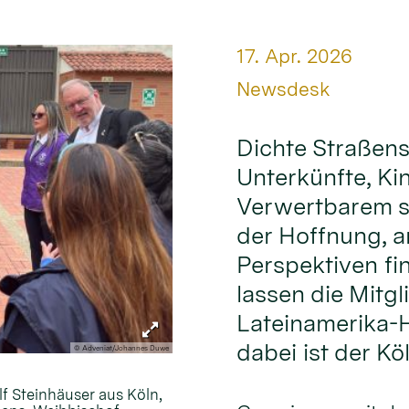
Datum:
17. Apr. 2026
Von:
Newsdesk
Dichte Straßens
Unterkünfte, Ki
Verwertbarem s
der Hoffnung, 
Perspektiven fi
lassen die Mitgl
Lateinamerika-H
dabei ist der Kö
© Adveniat/Johannes Duwe
lf Steinhäuser aus Köln,