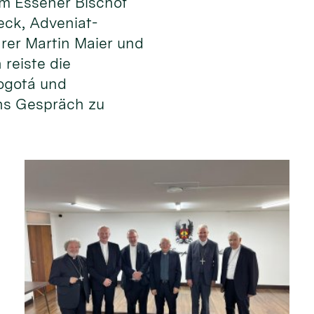
m Essener Bischof
eck, Adveniat-
rer Martin Maier und
 reiste die
ogotá und
ns Gespräch zu