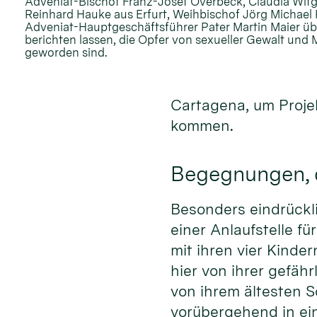
Adveniat-Bischof Franz-Josef Overbeck, Claudia Wit
Reinhard Hauke aus Erfurt, Weihbischof Jörg Michael P
Adveniat-Hauptgeschäftsführer Pater Martin Maier übe
berichten lassen, die Opfer von sexueller Gewalt un
geworden sind.
Cartagena, um Proje
kommen.
Begegnungen, d
Besonders eindrückli
einer Anlaufstelle fü
mit ihren vier Kinder
hier von ihrer gefäh
von ihrem ältesten S
vorübergehend in ein