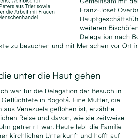
Gemeinsam mit de
gens, Weihbischof
eters aus Trier sowie
Franz-Josef Overb
r die Arbeit mit Frauen
d Menschenhandel
Hauptgeschäftsfüh
weiteren Bischöfen
Delegation nach B
kte zu besuchen und mit Menschen vor Ort i
ie unter die Haut gehen
ch war für die Delegation der Besuch in
r Geflüchtete in Bogotá. Eine Mutter, die
n aus Venezuela geflohen ist, erzählte
rlichen Reise und davon, wie sie zeitweise
ohn getrennt war. Heute lebt die Familie
er kirchlichen Unterkunft und hofft auf