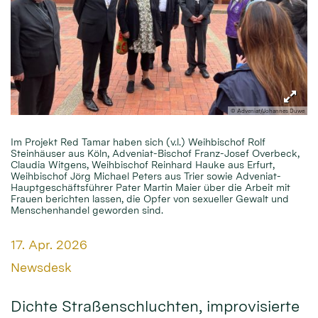
© Adveniat/Johannes Duwe
Im Projekt Red Tamar haben sich (v.l.) Weihbischof Rolf
Steinhäuser aus Köln, Adveniat-Bischof Franz-Josef Overbeck,
Claudia Witgens, Weihbischof Reinhard Hauke aus Erfurt,
Weihbischof Jörg Michael Peters aus Trier sowie Adveniat-
Hauptgeschäftsführer Pater Martin Maier über die Arbeit mit
Frauen berichten lassen, die Opfer von sexueller Gewalt und
Menschenhandel geworden sind.
Datum:
17. Apr. 2026
Von:
Newsdesk
Dichte Straßenschluchten, improvisierte