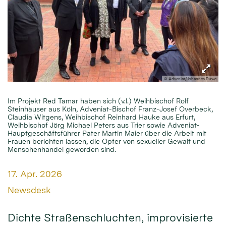
© Adveniat/Johannes Duwe
Im Projekt Red Tamar haben sich (v.l.) Weihbischof Rolf
Steinhäuser aus Köln, Adveniat-Bischof Franz-Josef Overbeck,
Claudia Witgens, Weihbischof Reinhard Hauke aus Erfurt,
Weihbischof Jörg Michael Peters aus Trier sowie Adveniat-
Hauptgeschäftsführer Pater Martin Maier über die Arbeit mit
Frauen berichten lassen, die Opfer von sexueller Gewalt und
Menschenhandel geworden sind.
Datum:
17. Apr. 2026
Von:
Newsdesk
Dichte Straßenschluchten, improvisierte