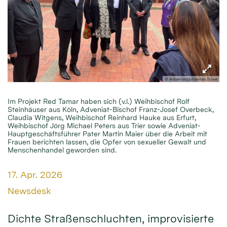
© Adveniat/Johannes Duwe
Im Projekt Red Tamar haben sich (v.l.) Weihbischof Rolf
Steinhäuser aus Köln, Adveniat-Bischof Franz-Josef Overbeck,
Claudia Witgens, Weihbischof Reinhard Hauke aus Erfurt,
Weihbischof Jörg Michael Peters aus Trier sowie Adveniat-
Hauptgeschäftsführer Pater Martin Maier über die Arbeit mit
Frauen berichten lassen, die Opfer von sexueller Gewalt und
Menschenhandel geworden sind.
Datum:
17. Apr. 2026
Von:
Newsdesk
Dichte Straßenschluchten, improvisierte