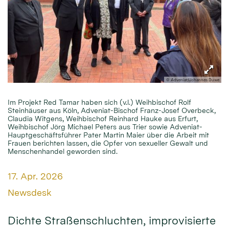
© Adveniat/Johannes Duwe
Im Projekt Red Tamar haben sich (v.l.) Weihbischof Rolf
Steinhäuser aus Köln, Adveniat-Bischof Franz-Josef Overbeck,
Claudia Witgens, Weihbischof Reinhard Hauke aus Erfurt,
Weihbischof Jörg Michael Peters aus Trier sowie Adveniat-
Hauptgeschäftsführer Pater Martin Maier über die Arbeit mit
Frauen berichten lassen, die Opfer von sexueller Gewalt und
Menschenhandel geworden sind.
Datum:
17. Apr. 2026
Von:
Newsdesk
Dichte Straßenschluchten, improvisierte