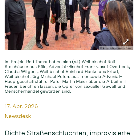
© Adveniat/Johannes Duwe
Im Projekt Red Tamar haben sich (v.l.) Weihbischof Rolf
Steinhäuser aus Köln, Adveniat-Bischof Franz-Josef Overbeck,
Claudia Witgens, Weihbischof Reinhard Hauke aus Erfurt,
Weihbischof Jörg Michael Peters aus Trier sowie Adveniat-
Hauptgeschäftsführer Pater Martin Maier über die Arbeit mit
Frauen berichten lassen, die Opfer von sexueller Gewalt und
Menschenhandel geworden sind.
Datum:
17. Apr. 2026
Von:
Newsdesk
Dichte Straßenschluchten, improvisierte