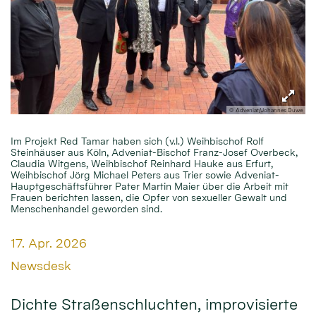
© Adveniat/Johannes Duwe
Im Projekt Red Tamar haben sich (v.l.) Weihbischof Rolf
Steinhäuser aus Köln, Adveniat-Bischof Franz-Josef Overbeck,
Claudia Witgens, Weihbischof Reinhard Hauke aus Erfurt,
Weihbischof Jörg Michael Peters aus Trier sowie Adveniat-
Hauptgeschäftsführer Pater Martin Maier über die Arbeit mit
Frauen berichten lassen, die Opfer von sexueller Gewalt und
Menschenhandel geworden sind.
Datum:
17. Apr. 2026
Von:
Newsdesk
Dichte Straßenschluchten, improvisierte