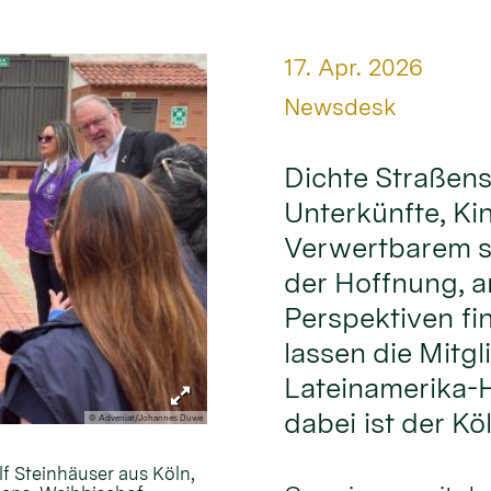
Datum:
17. Apr. 2026
Von:
Newsdesk
Dichte Straßens
Unterkünfte, Ki
Verwertbarem s
der Hoffnung, 
Perspektiven fi
lassen die Mitgl
Lateinamerika-H
dabei ist der Kö
© Adveniat/Johannes Duwe
lf Steinhäuser aus Köln,