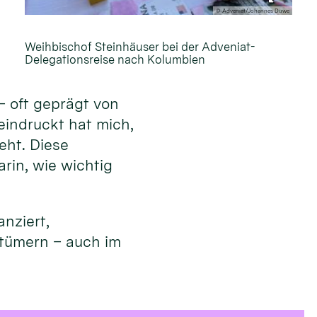
© Adveniat/Johannes Duwe
Weihbischof Steinhäuser bei der Adveniat-
Delegationsreise nach Kolumbien
– oft geprägt von
eindruckt hat mich,
eht. Diese
rin, wie wichtig
nziert,
stümern – auch im