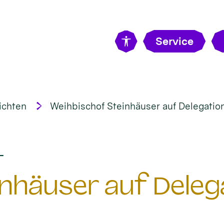
Service
ichten
Weihbischof Steinhäuser auf Delegatio
:
t
nhäuser auf Delega