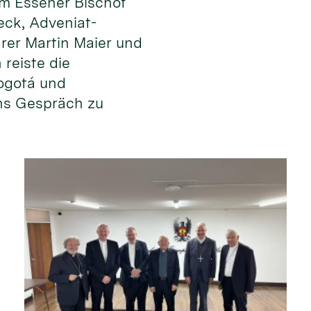
m Essener Bischof
eck, Adveniat-
rer Martin Maier und
 reiste die
ogotá und
ns Gespräch zu