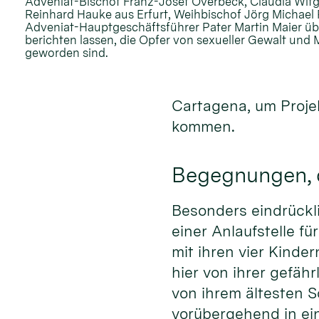
Adveniat-Bischof Franz-Josef Overbeck, Claudia Wit
Reinhard Hauke aus Erfurt, Weihbischof Jörg Michael P
Adveniat-Hauptgeschäftsführer Pater Martin Maier übe
berichten lassen, die Opfer von sexueller Gewalt un
geworden sind.
Cartagena, um Proje
kommen.
Begegnungen, d
Besonders eindrückli
einer Anlaufstelle fü
mit ihren vier Kinder
hier von ihrer gefäh
von ihrem ältesten S
vorübergehend in ein