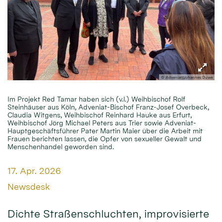
© Adveniat/Johannes Duwe
Im Projekt Red Tamar haben sich (v.l.) Weihbischof Rolf
Steinhäuser aus Köln, Adveniat-Bischof Franz-Josef Overbeck,
Claudia Witgens, Weihbischof Reinhard Hauke aus Erfurt,
Weihbischof Jörg Michael Peters aus Trier sowie Adveniat-
Hauptgeschäftsführer Pater Martin Maier über die Arbeit mit
Frauen berichten lassen, die Opfer von sexueller Gewalt und
Menschenhandel geworden sind.
Datum:
17. Apr. 2026
Von:
Newsdesk
Dichte Straßenschluchten, improvisierte