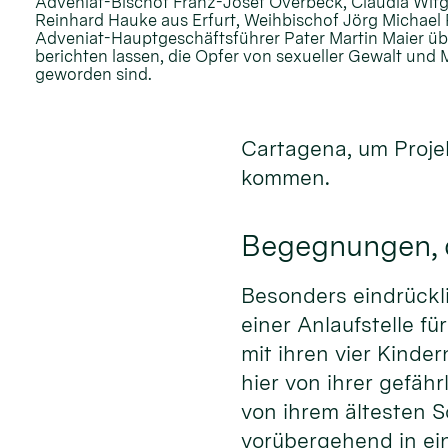
Adveniat-Bischof Franz-Josef Overbeck, Claudia Wit
Reinhard Hauke aus Erfurt, Weihbischof Jörg Michael P
Adveniat-Hauptgeschäftsführer Pater Martin Maier übe
berichten lassen, die Opfer von sexueller Gewalt un
geworden sind.
Cartagena, um Proje
kommen.
Begegnungen, d
Besonders eindrückli
einer Anlaufstelle fü
mit ihren vier Kinder
hier von ihrer gefäh
von ihrem ältesten S
vorübergehend in ein