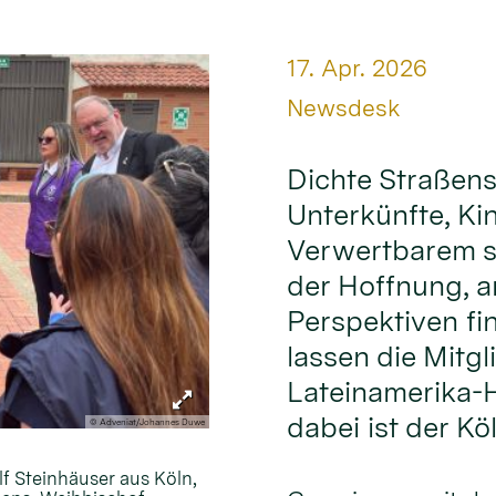
Datum:
17. Apr. 2026
Von:
Newsdesk
Dichte Straßens
Unterkünfte, Ki
Verwertbarem s
der Hoffnung, 
Perspektiven fi
lassen die Mitgl
Lateinamerika-H
dabei ist der Kö
© Adveniat/Johannes Duwe
lf Steinhäuser aus Köln,