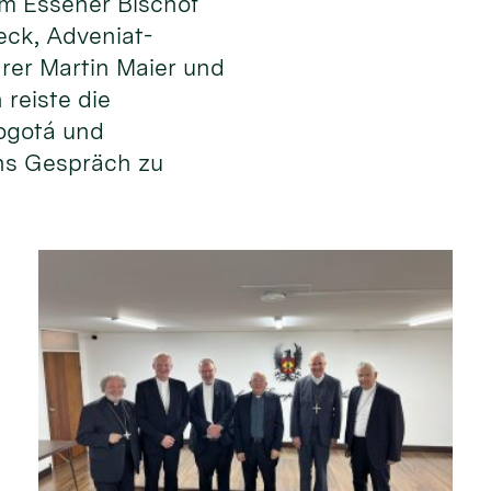
m Essener Bischof
eck, Adveniat-
rer Martin Maier und
 reiste die
ogotá und
ns Gespräch zu