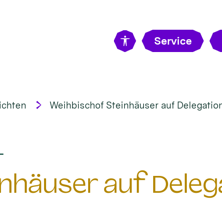
Service
ichten
Weihbischof Steinhäuser auf Delegatio
:
t
nhäuser auf Delega