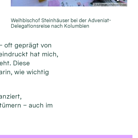
© Adveniat/Johannes Duwe
Weihbischof Steinhäuser bei der Adveniat-
Delegationsreise nach Kolumbien
– oft geprägt von
eindruckt hat mich,
eht. Diese
rin, wie wichtig
nziert,
stümern – auch im