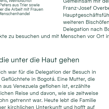
Gemeinsam mit de
gens, Weihbischof
eters aus Trier sowie
Franz-Josef Overb
r die Arbeit mit Frauen
d Menschenhandel
Hauptgeschäftsfüh
weiteren Bischöfen
Delegation nach B
kte zu besuchen und mit Menschen vor Ort i
ie unter die Haut gehen
ch war für die Delegation der Besuch in
r Geflüchtete in Bogotá. Eine Mutter, die
n aus Venezuela geflohen ist, erzählte
rlichen Reise und davon, wie sie zeitweise
ohn getrennt war. Heute lebt die Familie
er kirchlichen Unterkunft und hofft auf