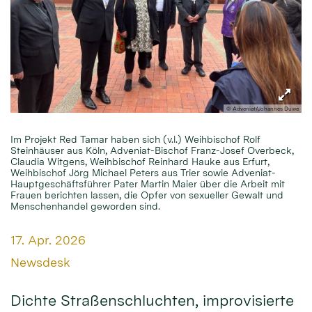
© Adveniat/Johannes Duwe
Im Projekt Red Tamar haben sich (v.l.) Weihbischof Rolf
Steinhäuser aus Köln, Adveniat-Bischof Franz-Josef Overbeck,
Claudia Witgens, Weihbischof Reinhard Hauke aus Erfurt,
Weihbischof Jörg Michael Peters aus Trier sowie Adveniat-
Hauptgeschäftsführer Pater Martin Maier über die Arbeit mit
Frauen berichten lassen, die Opfer von sexueller Gewalt und
Menschenhandel geworden sind.
Datum:
17. Apr. 2026
Von:
Newsdesk
Dichte Straßenschluchten, improvisierte