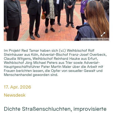
© Adveniat/Johannes Duwe
Im Projekt Red Tamar haben sich (v.l.) Weihbischof Rolf
Steinhäuser aus Köln, Adveniat-Bischof Franz-Josef Overbeck,
Claudia Witgens, Weihbischof Reinhard Hauke aus Erfurt,
Weihbischof Jörg Michael Peters aus Trier sowie Adveniat-
Hauptgeschäftsführer Pater Martin Maier über die Arbeit mit
Frauen berichten lassen, die Opfer von sexueller Gewalt und
Menschenhandel geworden sind.
Datum:
17. Apr. 2026
Von:
Newsdesk
Dichte Straßenschluchten, improvisierte