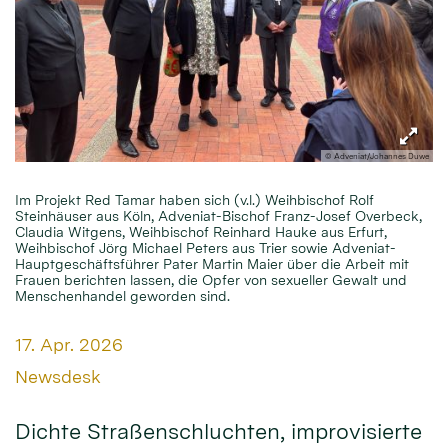
© Adveniat/Johannes Duwe
Im Projekt Red Tamar haben sich (v.l.) Weihbischof Rolf
Steinhäuser aus Köln, Adveniat-Bischof Franz-Josef Overbeck,
Claudia Witgens, Weihbischof Reinhard Hauke aus Erfurt,
Weihbischof Jörg Michael Peters aus Trier sowie Adveniat-
Hauptgeschäftsführer Pater Martin Maier über die Arbeit mit
Frauen berichten lassen, die Opfer von sexueller Gewalt und
Menschenhandel geworden sind.
Datum:
17. Apr. 2026
Von:
Newsdesk
Dichte Straßenschluchten, improvisierte