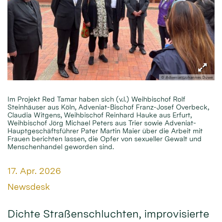
© Adveniat/Johannes Duwe
Im Projekt Red Tamar haben sich (v.l.) Weihbischof Rolf
Steinhäuser aus Köln, Adveniat-Bischof Franz-Josef Overbeck,
Claudia Witgens, Weihbischof Reinhard Hauke aus Erfurt,
Weihbischof Jörg Michael Peters aus Trier sowie Adveniat-
Hauptgeschäftsführer Pater Martin Maier über die Arbeit mit
Frauen berichten lassen, die Opfer von sexueller Gewalt und
Menschenhandel geworden sind.
Datum:
17. Apr. 2026
Von:
Newsdesk
Dichte Straßenschluchten, improvisierte