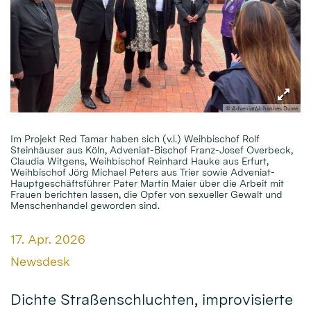
© Adveniat/Johannes Duwe
Im Projekt Red Tamar haben sich (v.l.) Weihbischof Rolf
Steinhäuser aus Köln, Adveniat-Bischof Franz-Josef Overbeck,
Claudia Witgens, Weihbischof Reinhard Hauke aus Erfurt,
Weihbischof Jörg Michael Peters aus Trier sowie Adveniat-
Hauptgeschäftsführer Pater Martin Maier über die Arbeit mit
Frauen berichten lassen, die Opfer von sexueller Gewalt und
Menschenhandel geworden sind.
Datum:
17. Apr. 2026
Von:
Newsdesk
Dichte Straßenschluchten, improvisierte