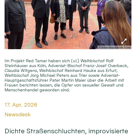
© Adveniat/Johannes Duwe
Im Projekt Red Tamar haben sich (v.l.) Weihbischof Rolf
Steinhäuser aus Köln, Adveniat-Bischof Franz-Josef Overbeck,
Claudia Witgens, Weihbischof Reinhard Hauke aus Erfurt,
Weihbischof Jörg Michael Peters aus Trier sowie Adveniat-
Hauptgeschäftsführer Pater Martin Maier über die Arbeit mit
Frauen berichten lassen, die Opfer von sexueller Gewalt und
Menschenhandel geworden sind.
Datum:
17. Apr. 2026
Von:
Newsdesk
Dichte Straßenschluchten, improvisierte