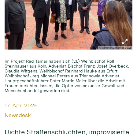
© Adveniat/Johannes Duwe
Im Projekt Red Tamar haben sich (v.l.) Weihbischof Rolf
Steinhäuser aus Köln, Adveniat-Bischof Franz-Josef Overbeck,
Claudia Witgens, Weihbischof Reinhard Hauke aus Erfurt,
Weihbischof Jörg Michael Peters aus Trier sowie Adveniat-
Hauptgeschäftsführer Pater Martin Maier über die Arbeit mit
Frauen berichten lassen, die Opfer von sexueller Gewalt und
Menschenhandel geworden sind.
Datum:
17. Apr. 2026
Von:
Newsdesk
Dichte Straßenschluchten, improvisierte