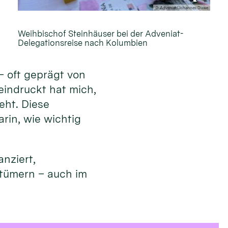
© Adveniat/Johannes Duwe
Weihbischof Steinhäuser bei der Adveniat-
Delegationsreise nach Kolumbien
– oft geprägt von
eindruckt hat mich,
eht. Diese
rin, wie wichtig
nziert,
stümern – auch im