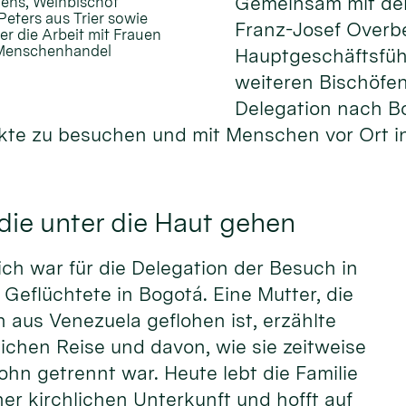
Gemeinsam mit de
gens, Weihbischof
eters aus Trier sowie
Franz-Josef Overb
r die Arbeit mit Frauen
d Menschenhandel
Hauptgeschäftsfüh
weiteren Bischöfen
Delegation nach B
kte zu besuchen und mit Menschen vor Ort i
ie unter die Haut gehen
ch war für die Delegation der Besuch in
r Geflüchtete in Bogotá. Eine Mutter, die
n aus Venezuela geflohen ist, erzählte
rlichen Reise und davon, wie sie zeitweise
ohn getrennt war. Heute lebt die Familie
er kirchlichen Unterkunft und hofft auf