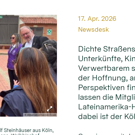
Datum:
17. Apr. 2026
Von:
Newsdesk
Dichte Straßens
Unterkünfte, Ki
Verwertbarem s
der Hoffnung, 
Perspektiven fi
lassen die Mitgl
Lateinamerika-H
dabei ist der Kö
© Adveniat/Johannes Duwe
lf Steinhäuser aus Köln,