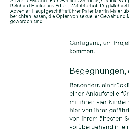
Adveniat-Bischof Franz-Josef Overbeck, Claudia Wit
Reinhard Hauke aus Erfurt, Weihbischof Jörg Michael P
Adveniat-Hauptgeschäftsführer Pater Martin Maier übe
berichten lassen, die Opfer von sexueller Gewalt un
geworden sind.
Cartagena, um Proje
kommen.
Begegnungen, d
Besonders eindrückli
einer Anlaufstelle fü
mit ihren vier Kinder
hier von ihrer gefäh
von ihrem ältesten S
vorübergehend in ein