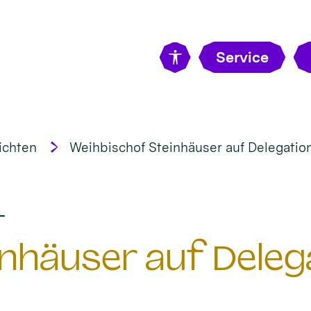
Service
ichten
Weihbischof Steinhäuser auf Delegatio
:
t
nhäuser auf Delega