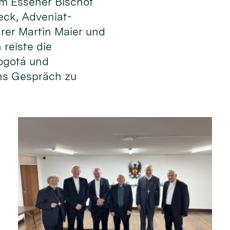
m Essener Bischof
eck, Adveniat-
rer Martin Maier und
 reiste die
ogotá und
ns Gespräch zu