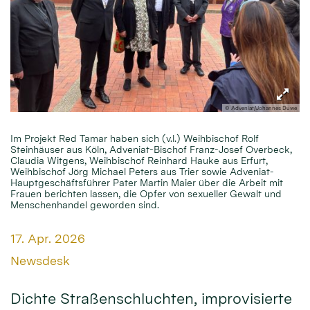
© Adveniat/Johannes Duwe
Im Projekt Red Tamar haben sich (v.l.) Weihbischof Rolf
Steinhäuser aus Köln, Adveniat-Bischof Franz-Josef Overbeck,
Claudia Witgens, Weihbischof Reinhard Hauke aus Erfurt,
Weihbischof Jörg Michael Peters aus Trier sowie Adveniat-
Hauptgeschäftsführer Pater Martin Maier über die Arbeit mit
Frauen berichten lassen, die Opfer von sexueller Gewalt und
Menschenhandel geworden sind.
Datum:
17. Apr. 2026
Von:
Newsdesk
Dichte Straßenschluchten, improvisierte