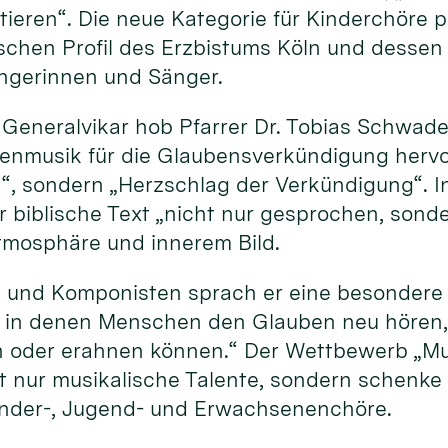
ktieren“. Die neue Kategorie für Kinderchöre
schen Profil des Erzbistums Köln und dessen
ngerinnen und Sänger.
r Generalvikar hob Pfarrer Dr. Tobias Schwad
nmusik für die Glaubensverkündigung hervor.
, sondern „Herzschlag der Verkündigung“. In
 biblische Text „nicht nur gesprochen, son
tmosphäre und innerem Bild.
 und Komponisten sprach er eine besondere 
, in denen Menschen den Glauben neu hören, 
n oder erahnen können.“ Der Wettbewerb „M
t nur musikalische Talente, sondern schenke
inder-, Jugend- und Erwachsenenchöre.