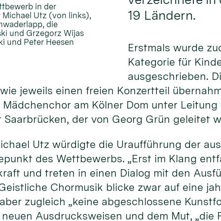
ttbewerb in der
19 Ländern.
 Michael Utz (von links),
chwaderlapp, die
ski und Grzegorz Wijas
ski und Peter Heesen
Erstmals wurde zu
Kategorie für Kind
ausgeschrieben. D
ie jeweils einen freien Konzertteil übernahme
 Mädchenchor am Kölner Dom unter Leitung v
Saarbrücken, der von Georg Grün geleitet w
ichael Utz würdigte die Uraufführung der a
hepunkt des Wettbewerbs. „Erst im Klang ent
kraft und treten in einen Dialog mit den Au
 Geistliche Chormusik blicke zwar auf eine j
i aber zugleich „keine abgeschlossene Kunstf
, neuen Ausdrucksweisen und dem Mut, „die F