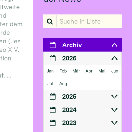
eltweite
und
Suche in Liste
ter dem
erde
en (Jes
Archiv
eo XIV.
ition
2026
Jan
Feb
Mär
Apr
Mai
Jun
 ...
Jul
Aug
2025
2024
2023