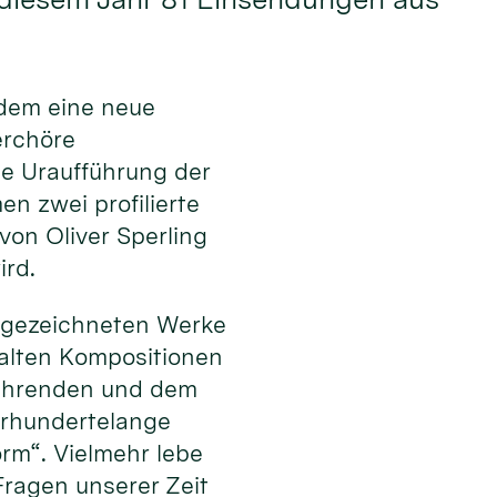
dem eine neue
erchöre
ie Uraufführung der
n zwei profilierte
on Oliver Sperling
ird.
usgezeichneten Werke
falten Kompositionen
sführenden und dem
ahrhundertelange
orm“. Vielmehr lebe
ragen unserer Zeit