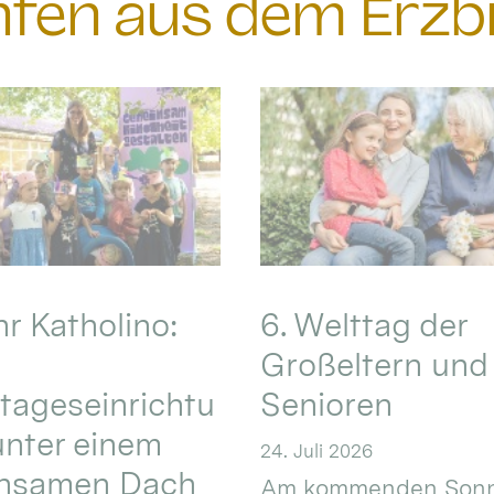
chten aus dem Erzb
hr Katholino:
6. Welttag der
Großeltern und
tageseinrichtu
Senioren
nter einem
24. Juli 2026
nsamen Dach
Am kommenden Sonn