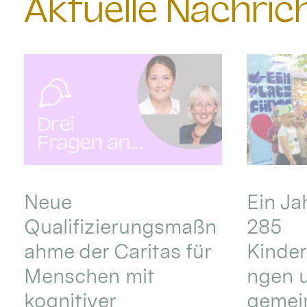
Aktuelle Nachri
Neue
Ein Ja
Qualifizierungsmaßn
285
ahme der Caritas für
Kinder
Menschen mit
ngen u
kognitiver
gemei