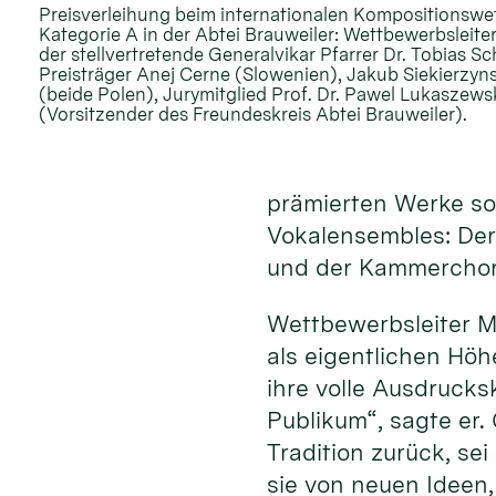
Preisverleihung beim internationalen Kompositionswe
Kategorie A in der Abtei Brauweiler: Wettbewerbsleiter
der stellvertretende Generalvikar Pfarrer Dr. Tobias S
Preisträger Anej Cerne (Slowenien), Jakub Siekierzyn
(beide Polen), Jurymitglied Prof. Dr. Pawel Lukaszew
(Vorsitzender des Freundeskreis Abtei Brauweiler).
prämierten Werke sow
Vokalensembles: Der
und der Kammerchor 
Wettbewerbsleiter M
als eigentlichen Hö
ihre volle Ausdrucks
Publikum“, sagte er.
Tradition zurück, se
sie von neuen Ideen