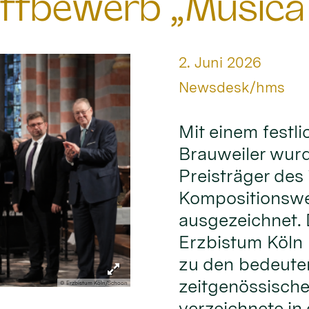
ttbewerb „Musica
Datum:
2. Juni 2026
Von:
Newsdesk/hms
Mit einem festl
Brauweiler wur
Preisträger des 
Kompositionswe
ausgezeichnet.
Erzbistum Köln 
zu den bedeute
zeitgenössische
© Erzbistum Köln/Schoon
verzeichnete in