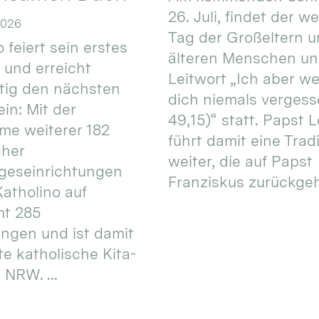
26. Juli, findet der w
2026
Tag der Großeltern 
 feiert sein erstes
älteren Menschen un
 und erreicht
Leitwort „Ich aber w
itig den nächsten
dich niemals vergess
in: Mit der
49,15)“ statt. Papst L
e weiterer 182
führt damit eine Trad
cher
weiter, die auf Papst
geseinrichtungen
Franziskus zurückgeht.
atholino auf
mt 285
ungen und ist damit
te katholische Kita-
 NRW. ...