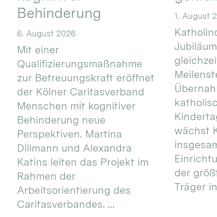
Behinderung
1. August 
Katholino
6. August 2026
Jubiläum
Mit einer
gleichze
Qualifizierungsmaßnahme
Meilenste
zur Betreuungskraft eröffnet
Übernahm
der Kölner Caritasverband
katholis
Menschen mit kognitiver
Kinderta
Behinderung neue
wächst K
Perspektiven. Martina
insgesa
Dillmann und Alexandra
Einricht
Katins leiten das Projekt im
der größ
Rahmen der
Träger in
Arbeitsorientierung des
Caritasverbandes. ...