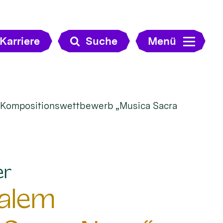
Karriere
Suche
Menü
m Kompositionswettbewerb „Musica Sacra
:
er
nalem