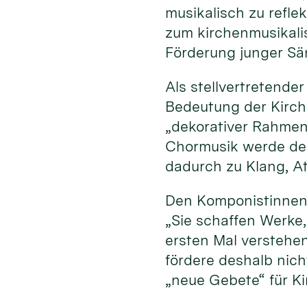
musikalisch zu refle
zum kirchenmusikali
Förderung junger Sä
Als stellvertretende
Bedeutung der Kirche
„dekorativer Rahmen“
Chormusik werde der
dadurch zu Klang, A
Den Komponistinnen
„Sie schaffen Werke
ersten Mal verstehe
fördere deshalb nich
„neue Gebete“ für K