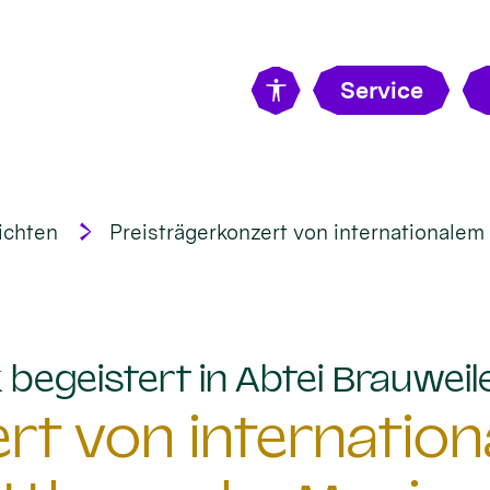
Service
ichten
Preisträgerkonzert von internationale
begeistert in Abtei Brauweil
rt von internatio