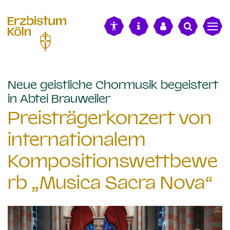
alt springen
Neue geistliche Chormusik begeistert
:
in Abtei Brauweiler
Preisträgerkonzert von
internationalem
Kompositionswettbewe
rb „Musica Sacra Nova“