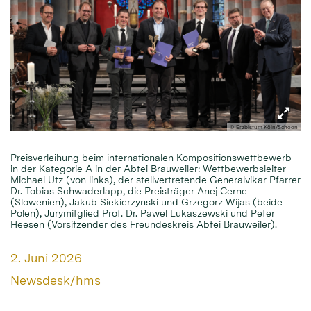
© Erzbistum Köln/Schoon
Preisverleihung beim internationalen Kompositionswettbewerb
in der Kategorie A in der Abtei Brauweiler: Wettbewerbsleiter
Michael Utz (von links), der stellvertretende Generalvikar Pfarrer
Dr. Tobias Schwaderlapp, die Preisträger Anej Cerne
(Slowenien), Jakub Siekierzynski und Grzegorz Wijas (beide
Polen), Jurymitglied Prof. Dr. Pawel Lukaszewski und Peter
Heesen (Vorsitzender des Freundeskreis Abtei Brauweiler).
Datum:
2. Juni 2026
Von:
Newsdesk/hms