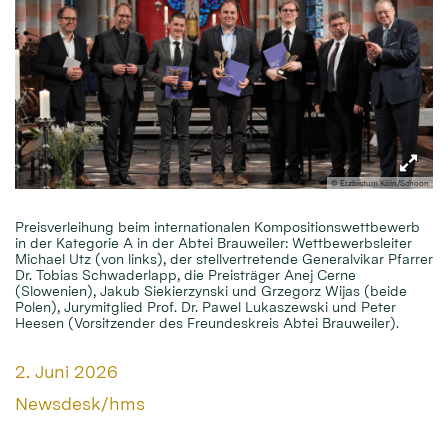
© Erzbistum Köln/Schoon
Preisverleihung beim internationalen Kompositionswettbewerb
in der Kategorie A in der Abtei Brauweiler: Wettbewerbsleiter
Michael Utz (von links), der stellvertretende Generalvikar Pfarrer
Dr. Tobias Schwaderlapp, die Preisträger Anej Cerne
(Slowenien), Jakub Siekierzynski und Grzegorz Wijas (beide
Polen), Jurymitglied Prof. Dr. Pawel Lukaszewski und Peter
Heesen (Vorsitzender des Freundeskreis Abtei Brauweiler).
Datum:
2. Juni 2026
Von:
Newsdesk/hms