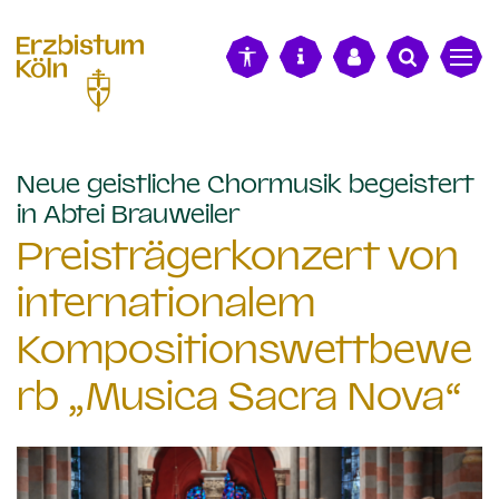
alt springen
Neue geistliche Chormusik begeistert
:
in Abtei Brauweiler
Preisträgerkonzert von
internationalem
Kompositionswettbewe
rb „Musica Sacra Nova“