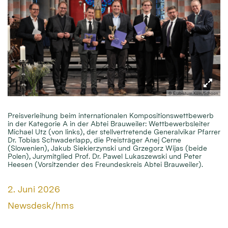
© Erzbistum Köln/Schoon
Preisverleihung beim internationalen Kompositionswettbewerb
in der Kategorie A in der Abtei Brauweiler: Wettbewerbsleiter
Michael Utz (von links), der stellvertretende Generalvikar Pfarrer
Dr. Tobias Schwaderlapp, die Preisträger Anej Cerne
(Slowenien), Jakub Siekierzynski und Grzegorz Wijas (beide
Polen), Jurymitglied Prof. Dr. Pawel Lukaszewski und Peter
Heesen (Vorsitzender des Freundeskreis Abtei Brauweiler).
Datum:
2. Juni 2026
Von:
Newsdesk/hms