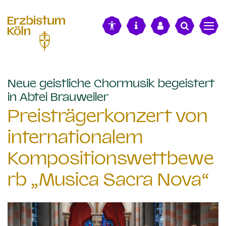
alt springen
Neue geistliche Chormusik begeistert
:
in Abtei Brauweiler
Preisträgerkonzert von
internationalem
Kompositionswettbewe
rb „Musica Sacra Nova“