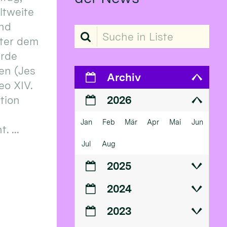
eltweite
und
Suche in Liste
ter dem
erde
en (Jes
Archiv
eo XIV.
ition
2026
Jan
Feb
Mär
Apr
Mai
Jun
 ...
Jul
Aug
2025
2024
2023