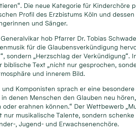
ktieren“. Die neue Kategorie für Kinderchöre
schen Profil des Erzbistums Köln und dessen
ngerinnen und Sänger.
r Generalvikar hob Pfarrer Dr. Tobias Schwad
nmusik für die Glaubensverkündigung hervor.
, sondern „Herzschlag der Verkündigung“. In
 biblische Text „nicht nur gesprochen, son
tmosphäre und innerem Bild.
 und Komponisten sprach er eine besondere 
, in denen Menschen den Glauben neu hören, 
n oder erahnen können.“ Der Wettbewerb „M
t nur musikalische Talente, sondern schenke
inder-, Jugend- und Erwachsenenchöre.