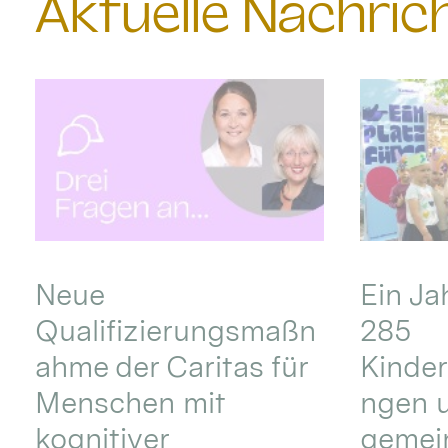
Aktuelle Nachri
Neue
Ein Ja
Qualifizierungsmaßn
285
ahme der Caritas für
Kinder
Menschen mit
ngen u
kognitiver
gemei