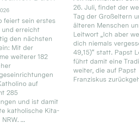
26. Juli, findet der w
2026
Tag der Großeltern 
 feiert sein erstes
älteren Menschen un
 und erreicht
Leitwort „Ich aber w
itig den nächsten
dich niemals vergess
in: Mit der
49,15)“ statt. Papst L
e weiterer 182
führt damit eine Trad
cher
weiter, die auf Papst
geseinrichtungen
Franziskus zurückgeht.
atholino auf
mt 285
ungen und ist damit
te katholische Kita-
 NRW. ...