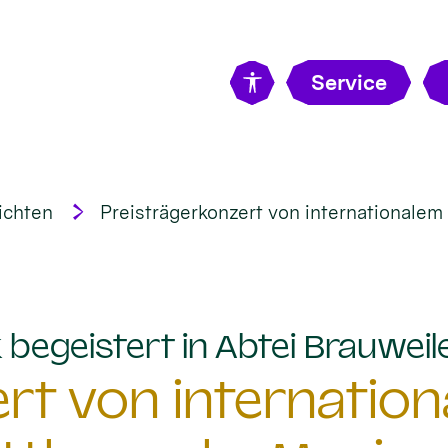
Service
ichten
Preisträgerkonzert von internationale
begeistert in Abtei Brauweil
rt von internatio