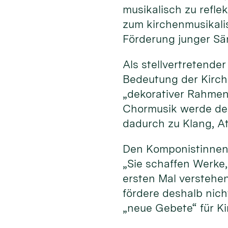
musikalisch zu refle
zum kirchenmusikali
Förderung junger Sä
Als stellvertretende
Bedeutung der Kirche
„dekorativer Rahmen“
Chormusik werde der
dadurch zu Klang, A
Den Komponistinnen
„Sie schaffen Werke
ersten Mal verstehe
fördere deshalb nich
„neue Gebete“ für K