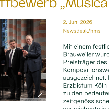
ttbewerb „Musica
Datum:
2. Juni 2026
Von:
Newsdesk/hms
Mit einem festl
Brauweiler wur
Preisträger des 
Kompositionswe
ausgezeichnet.
Erzbistum Köln 
zu den bedeute
zeitgenössische
© Erzbistum Köln/Schoon
verzeichnete in