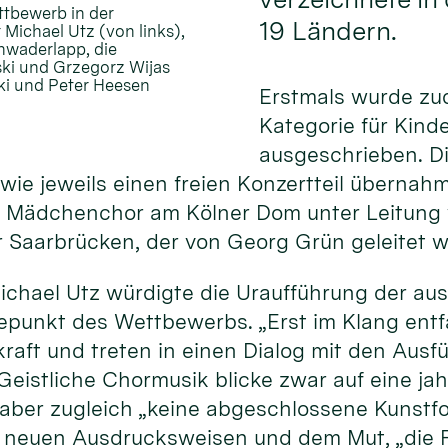
ttbewerb in der
19 Ländern.
 Michael Utz (von links),
chwaderlapp, die
ski und Grzegorz Wijas
ski und Peter Heesen
Erstmals wurde zu
Kategorie für Kind
ausgeschrieben. D
ie jeweils einen freien Konzertteil übernahme
 Mädchenchor am Kölner Dom unter Leitung v
Saarbrücken, der von Georg Grün geleitet w
ichael Utz würdigte die Uraufführung der a
hepunkt des Wettbewerbs. „Erst im Klang ent
kraft und treten in einen Dialog mit den Au
 Geistliche Chormusik blicke zwar auf eine j
i aber zugleich „keine abgeschlossene Kunstf
, neuen Ausdrucksweisen und dem Mut, „die F