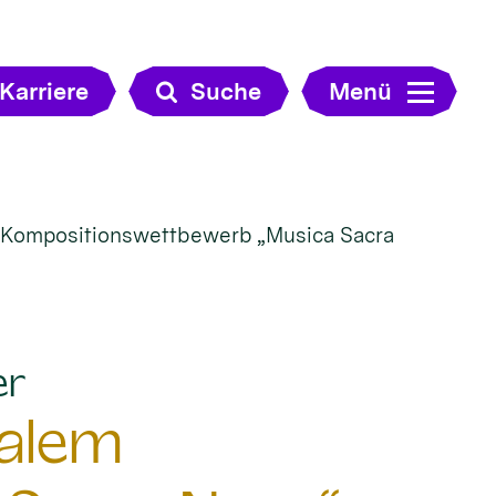
Karriere
Suche
Menü
m Kompositionswettbewerb „Musica Sacra
:
er
nalem