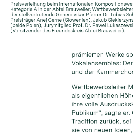
Preisverleihung beim internationalen Kompositionswe
Kategorie A in der Abtei Brauweiler: Wettbewerbsleiter
der stellvertretende Generalvikar Pfarrer Dr. Tobias S
Preisträger Anej Cerne (Slowenien), Jakub Siekierzyn
(beide Polen), Jurymitglied Prof. Dr. Pawel Lukaszew
(Vorsitzender des Freundeskreis Abtei Brauweiler).
prämierten Werke sow
Vokalensembles: Der
und der Kammerchor 
Wettbewerbsleiter M
als eigentlichen Hö
ihre volle Ausdrucks
Publikum“, sagte er.
Tradition zurück, se
sie von neuen Ideen