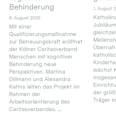
Behinderung
1. August 
Katholino
6. August 2026
Jubiläum
Mit einer
gleichze
Qualifizierungsmaßnahme
Meilenste
zur Betreuungskraft eröffnet
Übernahm
der Kölner Caritasverband
katholis
Menschen mit kognitiver
Kinderta
Behinderung neue
wächst K
Perspektiven. Martina
insgesa
Dillmann und Alexandra
Einricht
Katins leiten das Projekt im
der größ
Rahmen der
Träger in
Arbeitsorientierung des
Caritasverbandes. ...