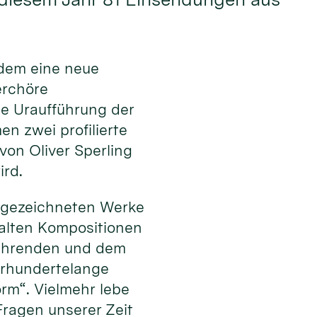
dem eine neue
erchöre
ie Uraufführung der
n zwei profilierte
on Oliver Sperling
ird.
usgezeichneten Werke
falten Kompositionen
sführenden und dem
ahrhundertelange
orm“. Vielmehr lebe
ragen unserer Zeit