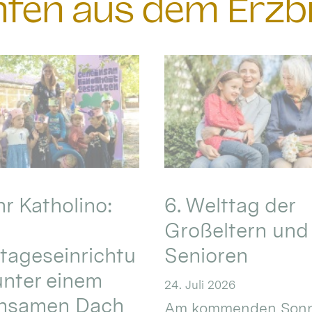
chten aus dem Erzb
hr Katholino:
6. Welttag der
Großeltern und
tageseinrichtu
Senioren
nter einem
24. Juli 2026
nsamen Dach
Am kommenden Sonn