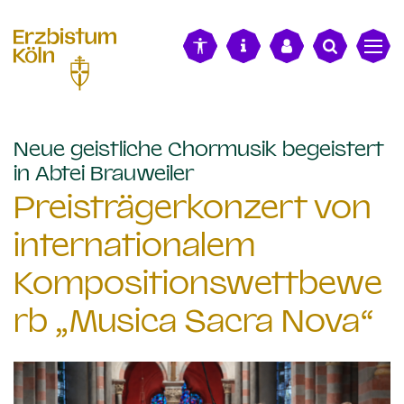
alt springen
Neue geistliche Chormusik begeistert
:
in Abtei Brauweiler
Preisträgerkonzert von
internationalem
Kompositionswettbewe
rb „Musica Sacra Nova“