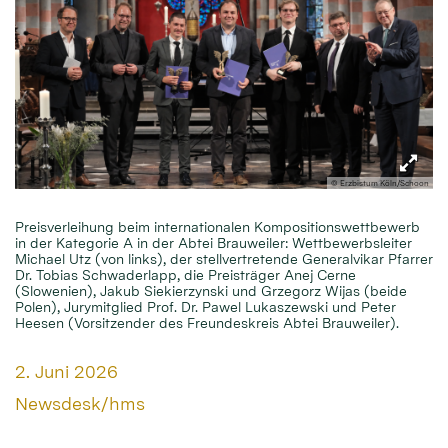
© Erzbistum Köln/Schoon
Preisverleihung beim internationalen Kompositionswettbewerb
in der Kategorie A in der Abtei Brauweiler: Wettbewerbsleiter
Michael Utz (von links), der stellvertretende Generalvikar Pfarrer
Dr. Tobias Schwaderlapp, die Preisträger Anej Cerne
(Slowenien), Jakub Siekierzynski und Grzegorz Wijas (beide
Polen), Jurymitglied Prof. Dr. Pawel Lukaszewski und Peter
Heesen (Vorsitzender des Freundeskreis Abtei Brauweiler).
Datum:
2. Juni 2026
Von:
Newsdesk/hms