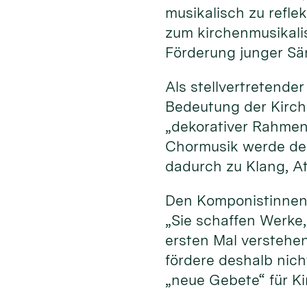
musikalisch zu refle
zum kirchenmusikali
Förderung junger Sä
Als stellvertretende
Bedeutung der Kirche
„dekorativer Rahmen“
Chormusik werde der
dadurch zu Klang, A
Den Komponistinnen
„Sie schaffen Werke
ersten Mal verstehe
fördere deshalb nich
„neue Gebete“ für K