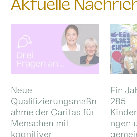
Aktuelle Nachri
Neue
Ein Ja
Qualifizierungsmaßn
285
ahme der Caritas für
Kinder
Menschen mit
ngen u
kognitiver
gemei