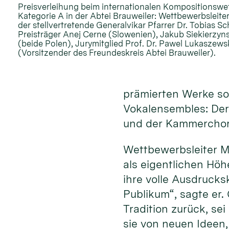
Preisverleihung beim internationalen Kompositionswe
Kategorie A in der Abtei Brauweiler: Wettbewerbsleiter
der stellvertretende Generalvikar Pfarrer Dr. Tobias S
Preisträger Anej Cerne (Slowenien), Jakub Siekierzyn
(beide Polen), Jurymitglied Prof. Dr. Pawel Lukaszew
(Vorsitzender des Freundeskreis Abtei Brauweiler).
prämierten Werke sow
Vokalensembles: Der
und der Kammerchor 
Wettbewerbsleiter M
als eigentlichen Hö
ihre volle Ausdrucks
Publikum“, sagte er.
Tradition zurück, se
sie von neuen Ideen