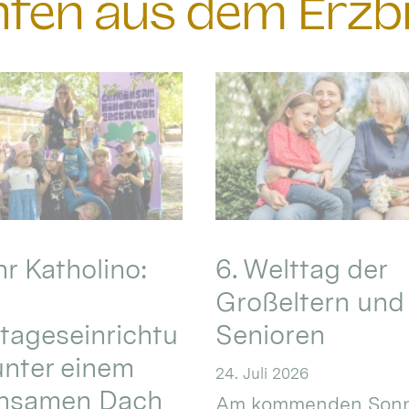
chten aus dem Erzb
hr Katholino:
6. Welttag der
Großeltern und
tageseinrichtu
Senioren
nter einem
24. Juli 2026
nsamen Dach
Am kommenden Sonn