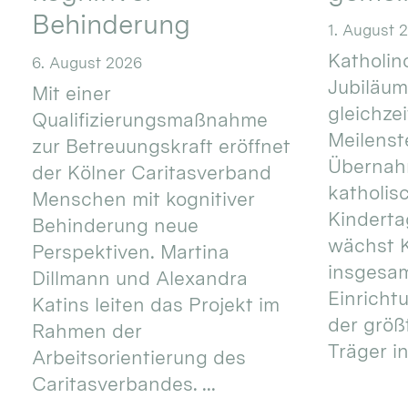
Behinderung
1. August 
Katholino
6. August 2026
Jubiläum
Mit einer
gleichze
Qualifizierungsmaßnahme
Meilenste
zur Betreuungskraft eröffnet
Übernahm
der Kölner Caritasverband
katholis
Menschen mit kognitiver
Kinderta
Behinderung neue
wächst K
Perspektiven. Martina
insgesa
Dillmann und Alexandra
Einricht
Katins leiten das Projekt im
der größ
Rahmen der
Träger in
Arbeitsorientierung des
Caritasverbandes. ...