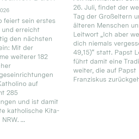
26. Juli, findet der w
2026
Tag der Großeltern 
 feiert sein erstes
älteren Menschen un
 und erreicht
Leitwort „Ich aber w
itig den nächsten
dich niemals vergess
in: Mit der
49,15)“ statt. Papst L
e weiterer 182
führt damit eine Trad
cher
weiter, die auf Papst
geseinrichtungen
Franziskus zurückgeht.
atholino auf
mt 285
ungen und ist damit
te katholische Kita-
 NRW. ...