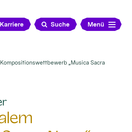
Karriere
Suche
Menü
m Kompositionswettbewerb „Musica Sacra
:
er
nalem