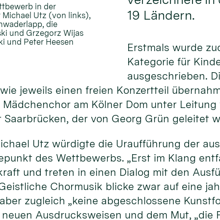
ttbewerb in der
19 Ländern.
 Michael Utz (von links),
chwaderlapp, die
ski und Grzegorz Wijas
ski und Peter Heesen
Erstmals wurde zu
Kategorie für Kind
ausgeschrieben. D
ie jeweils einen freien Konzertteil übernahme
 Mädchenchor am Kölner Dom unter Leitung v
Saarbrücken, der von Georg Grün geleitet w
ichael Utz würdigte die Uraufführung der a
hepunkt des Wettbewerbs. „Erst im Klang ent
kraft und treten in einen Dialog mit den Au
 Geistliche Chormusik blicke zwar auf eine j
i aber zugleich „keine abgeschlossene Kunstf
, neuen Ausdrucksweisen und dem Mut, „die F