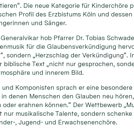
ktieren“. Die neue Kategorie für Kinderchöre
schen Profil des Erzbistums Köln und dessen
ngerinnen und Sänger.
r Generalvikar hob Pfarrer Dr. Tobias Schwad
nmusik für die Glaubensverkündigung hervor.
, sondern „Herzschlag der Verkündigung“. In
 biblische Text „nicht nur gesprochen, son
tmosphäre und innerem Bild.
 und Komponisten sprach er eine besondere 
, in denen Menschen den Glauben neu hören, 
n oder erahnen können.“ Der Wettbewerb „M
t nur musikalische Talente, sondern schenke
inder-, Jugend- und Erwachsenenchöre.