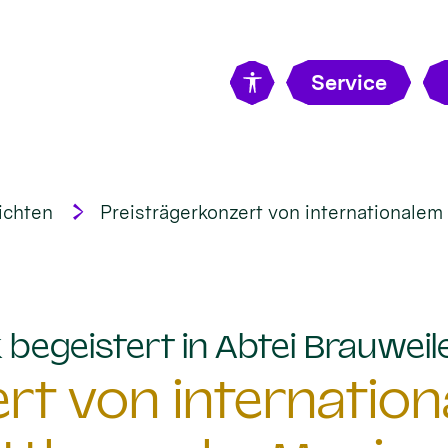
Service
ichten
Preisträgerkonzert von internationale
begeistert in Abtei Brauweil
rt von internatio