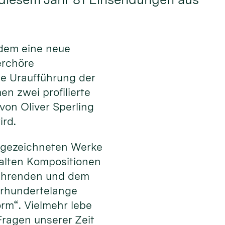
dem eine neue
erchöre
ie Uraufführung der
n zwei profilierte
on Oliver Sperling
ird.
usgezeichneten Werke
falten Kompositionen
sführenden und dem
ahrhundertelange
orm“. Vielmehr lebe
ragen unserer Zeit