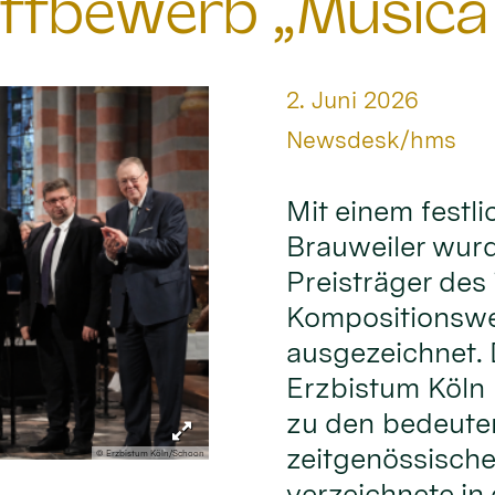
ttbewerb „Musica
Datum:
2. Juni 2026
Von:
Newsdesk/hms
Mit einem festl
Brauweiler wur
Preisträger des 
Kompositionswe
ausgezeichnet.
Erzbistum Köln 
zu den bedeute
zeitgenössische
© Erzbistum Köln/Schoon
verzeichnete in