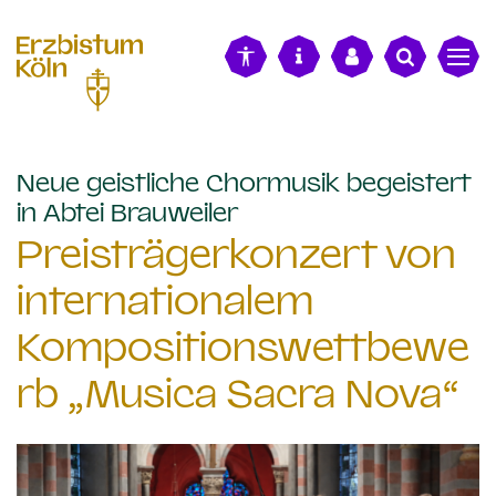
alt springen
Neue geistliche Chormusik begeistert
:
in Abtei Brauweiler
Preisträgerkonzert von
internationalem
Kompositionswettbewe
rb „Musica Sacra Nova“