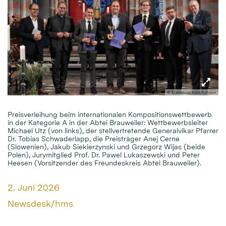
© Erzbistum Köln/Schoon
Preisverleihung beim internationalen Kompositionswettbewerb
in der Kategorie A in der Abtei Brauweiler: Wettbewerbsleiter
Michael Utz (von links), der stellvertretende Generalvikar Pfarrer
Dr. Tobias Schwaderlapp, die Preisträger Anej Cerne
(Slowenien), Jakub Siekierzynski und Grzegorz Wijas (beide
Polen), Jurymitglied Prof. Dr. Pawel Lukaszewski und Peter
Heesen (Vorsitzender des Freundeskreis Abtei Brauweiler).
Datum:
2. Juni 2026
Von:
Newsdesk/hms