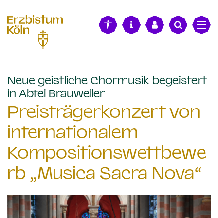
alt springen
Neue geistliche Chormusik begeistert
:
in Abtei Brauweiler
Preisträgerkonzert von
internationalem
Kompositionswettbewe
rb „Musica Sacra Nova“