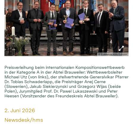
© Erzbistum Köln/Schoon
Preisverleihung beim internationalen Kompositionswettbewerb
in der Kategorie A in der Abtei Brauweiler: Wettbewerbsleiter
Michael Utz (von links), der stellvertretende Generalvikar Pfarrer
Dr. Tobias Schwaderlapp, die Preisträger Anej Cerne
(Slowenien), Jakub Siekierzynski und Grzegorz Wijas (beide
Polen), Jurymitglied Prof. Dr. Pawel Lukaszewski und Peter
Heesen (Vorsitzender des Freundeskreis Abtei Brauweiler).
Datum:
2. Juni 2026
Von:
Newsdesk/hms