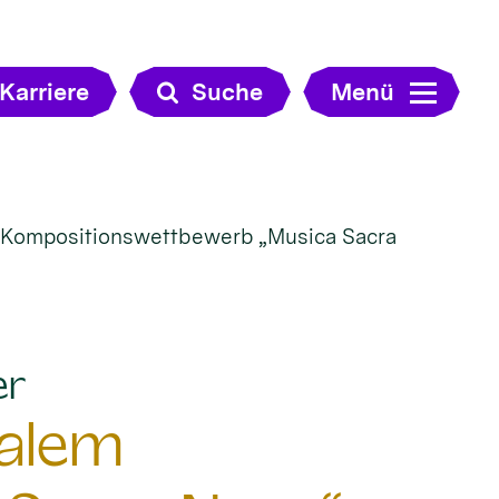
Karriere
Suche
Menü
m Kompositionswettbewerb „Musica Sacra
:
er
nalem