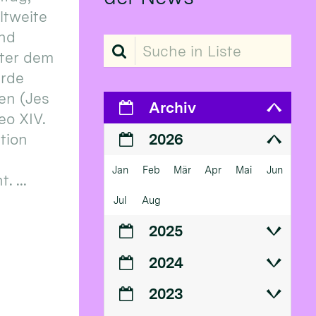
eltweite
und
Suche in Liste
ter dem
erde
en (Jes
Archiv
eo XIV.
ition
2026
Jan
Feb
Mär
Apr
Mai
Jun
 ...
Jul
Aug
2025
2024
2023