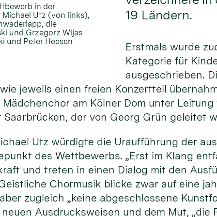
ttbewerb in der
19 Ländern.
 Michael Utz (von links),
chwaderlapp, die
ski und Grzegorz Wijas
ski und Peter Heesen
Erstmals wurde zu
Kategorie für Kind
ausgeschrieben. D
ie jeweils einen freien Konzertteil übernahme
 Mädchenchor am Kölner Dom unter Leitung v
Saarbrücken, der von Georg Grün geleitet w
ichael Utz würdigte die Uraufführung der a
hepunkt des Wettbewerbs. „Erst im Klang ent
kraft und treten in einen Dialog mit den Au
 Geistliche Chormusik blicke zwar auf eine j
i aber zugleich „keine abgeschlossene Kunstf
, neuen Ausdrucksweisen und dem Mut, „die F