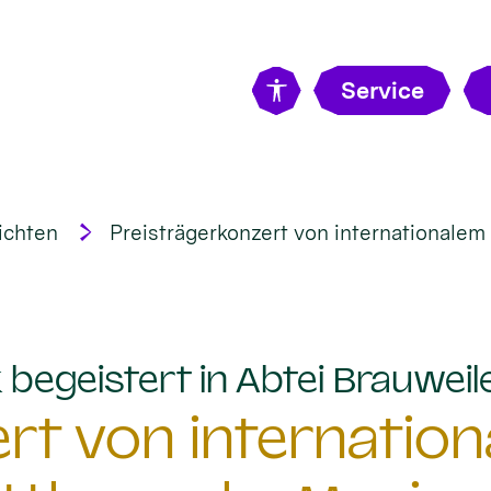
Service
ichten
Preisträgerkonzert von internationale
begeistert in Abtei Brauweil
rt von internatio