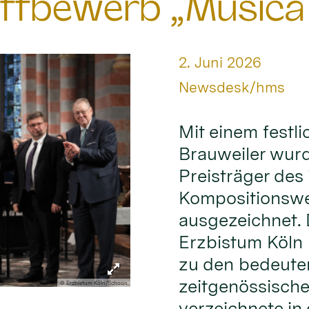
ttbewerb „Musica
Datum:
2. Juni 2026
Von:
Newsdesk/hms
Mit einem festl
Brauweiler wur
Preisträger des 
Kompositionswe
ausgezeichnet.
Erzbistum Köln 
zu den bedeute
zeitgenössische
© Erzbistum Köln/Schoon
verzeichnete in