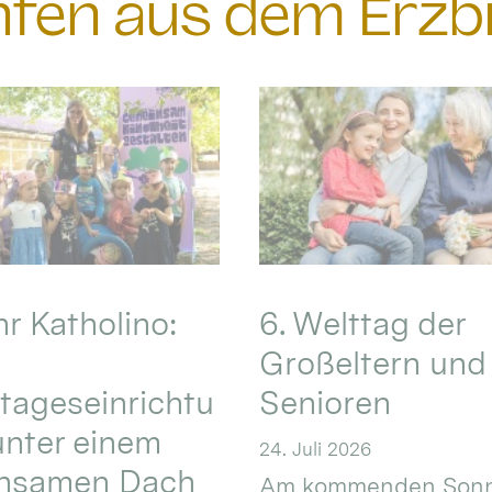
chten aus dem Erzb
hr Katholino:
6. Welttag der
Großeltern und
tageseinrichtu
Senioren
nter einem
24. Juli 2026
nsamen Dach
Am kommenden Sonn