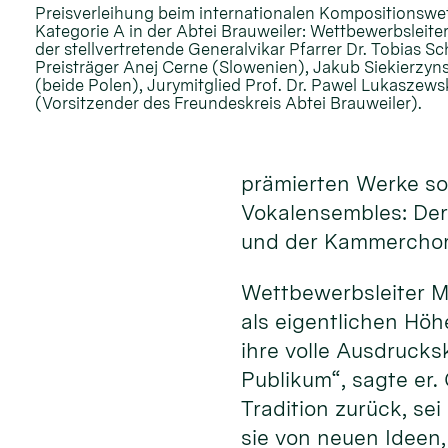
Preisverleihung beim internationalen Kompositionswe
Kategorie A in der Abtei Brauweiler: Wettbewerbsleiter
der stellvertretende Generalvikar Pfarrer Dr. Tobias S
Preisträger Anej Cerne (Slowenien), Jakub Siekierzyn
(beide Polen), Jurymitglied Prof. Dr. Pawel Lukaszew
(Vorsitzender des Freundeskreis Abtei Brauweiler).
prämierten Werke sow
Vokalensembles: Der
und der Kammerchor 
Wettbewerbsleiter M
als eigentlichen Hö
ihre volle Ausdrucks
Publikum“, sagte er.
Tradition zurück, se
sie von neuen Ideen