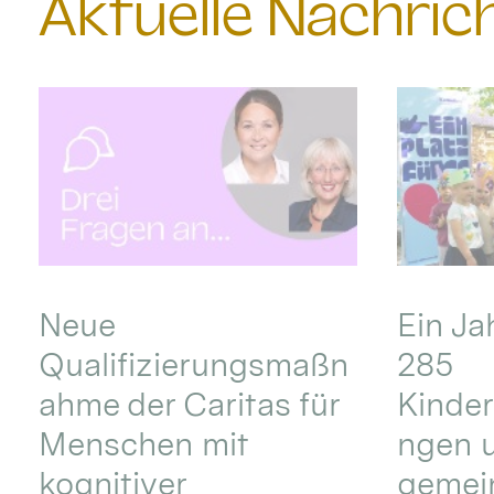
Aktuelle Nachri
Neue
Ein Ja
Qualifizierungsmaßn
285
ahme der Caritas für
Kinder
Menschen mit
ngen u
kognitiver
gemei