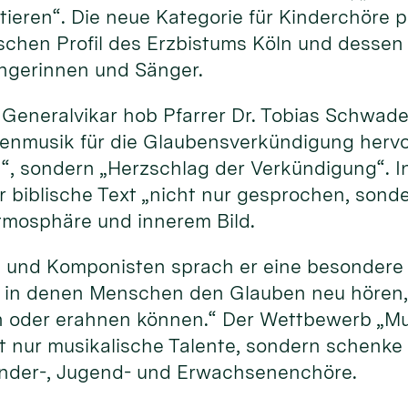
ktieren“. Die neue Kategorie für Kinderchöre
schen Profil des Erzbistums Köln und dessen
ngerinnen und Sänger.
r Generalvikar hob Pfarrer Dr. Tobias Schwad
nmusik für die Glaubensverkündigung hervor.
, sondern „Herzschlag der Verkündigung“. In
 biblische Text „nicht nur gesprochen, son
tmosphäre und innerem Bild.
 und Komponisten sprach er eine besondere 
, in denen Menschen den Glauben neu hören, 
n oder erahnen können.“ Der Wettbewerb „M
t nur musikalische Talente, sondern schenke
inder-, Jugend- und Erwachsenenchöre.