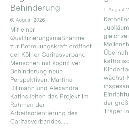
Behinderung
1. August 
Katholino
6. August 2026
Jubiläum
Mit einer
gleichze
Qualifizierungsmaßnahme
Meilenste
zur Betreuungskraft eröffnet
Übernahm
der Kölner Caritasverband
katholis
Menschen mit kognitiver
Kinderta
Behinderung neue
wächst K
Perspektiven. Martina
insgesa
Dillmann und Alexandra
Einricht
Katins leiten das Projekt im
der größ
Rahmen der
Träger in
Arbeitsorientierung des
Caritasverbandes. ...