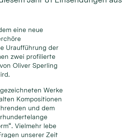
dem eine neue
erchöre
ie Uraufführung der
n zwei profilierte
on Oliver Sperling
ird.
usgezeichneten Werke
falten Kompositionen
sführenden und dem
ahrhundertelange
orm“. Vielmehr lebe
ragen unserer Zeit