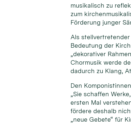
musikalisch zu refle
zum kirchenmusikali
Förderung junger Sä
Als stellvertretende
Bedeutung der Kirche
„dekorativer Rahmen“
Chormusik werde der
dadurch zu Klang, A
Den Komponistinnen
„Sie schaffen Werke
ersten Mal verstehe
fördere deshalb nich
„neue Gebete“ für K