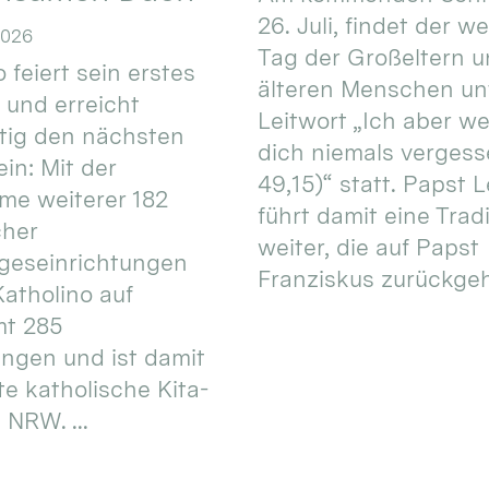
26. Juli, findet der w
2026
Tag der Großeltern 
 feiert sein erstes
älteren Menschen un
 und erreicht
Leitwort „Ich aber w
itig den nächsten
dich niemals vergess
in: Mit der
49,15)“ statt. Papst L
e weiterer 182
führt damit eine Trad
cher
weiter, die auf Papst
geseinrichtungen
Franziskus zurückgeht.
atholino auf
mt 285
ungen und ist damit
te katholische Kita-
 NRW. ...