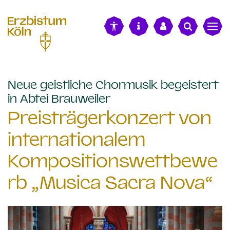
alt springen
Neue geistliche Chormusik begeistert
:
in Abtei Brauweiler
Preisträgerkonzert von
internationalem
Kompositionswettbewe
rb „Musica Sacra Nova“