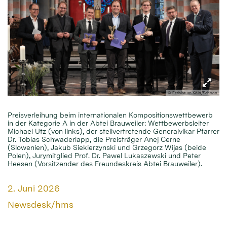
© Erzbistum Köln/Schoon
Preisverleihung beim internationalen Kompositionswettbewerb
in der Kategorie A in der Abtei Brauweiler: Wettbewerbsleiter
Michael Utz (von links), der stellvertretende Generalvikar Pfarrer
Dr. Tobias Schwaderlapp, die Preisträger Anej Cerne
(Slowenien), Jakub Siekierzynski und Grzegorz Wijas (beide
Polen), Jurymitglied Prof. Dr. Pawel Lukaszewski und Peter
Heesen (Vorsitzender des Freundeskreis Abtei Brauweiler).
Datum:
2. Juni 2026
Von:
Newsdesk/hms