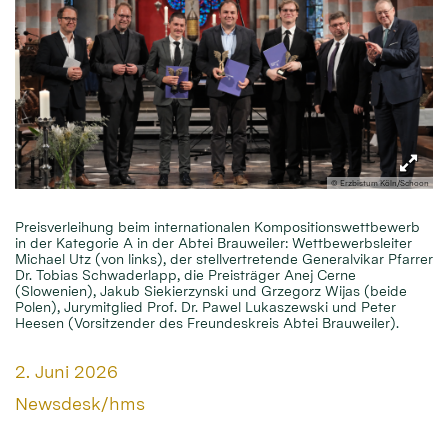
© Erzbistum Köln/Schoon
Preisverleihung beim internationalen Kompositionswettbewerb
in der Kategorie A in der Abtei Brauweiler: Wettbewerbsleiter
Michael Utz (von links), der stellvertretende Generalvikar Pfarrer
Dr. Tobias Schwaderlapp, die Preisträger Anej Cerne
(Slowenien), Jakub Siekierzynski und Grzegorz Wijas (beide
Polen), Jurymitglied Prof. Dr. Pawel Lukaszewski und Peter
Heesen (Vorsitzender des Freundeskreis Abtei Brauweiler).
Datum:
2. Juni 2026
Von:
Newsdesk/hms