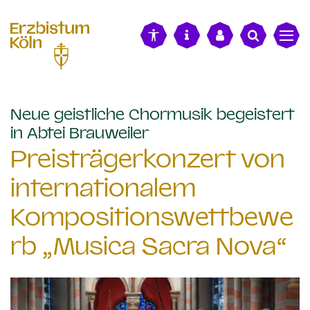
alt springen
Neue geistliche Chormusik begeistert
:
in Abtei Brauweiler
Preisträgerkonzert von
internationalem
Kompositionswettbewe
rb „Musica Sacra Nova“